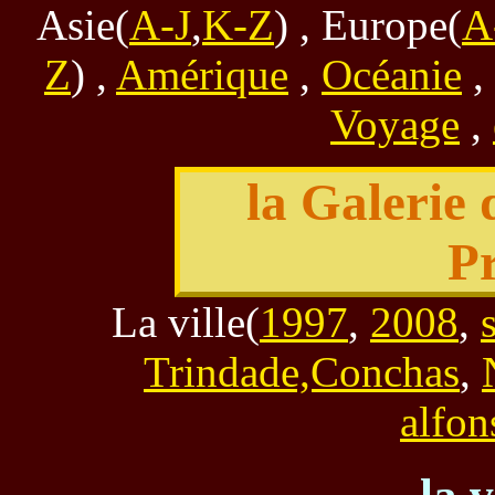
Asie(
A-J
,
K-Z
) , Europe(
A
Z
) ,
Amérique
,
Océanie
,
Voyage
,
la Galerie
Pr
La ville(
1997
,
2008
,
Trindade,Conchas
,
alfon