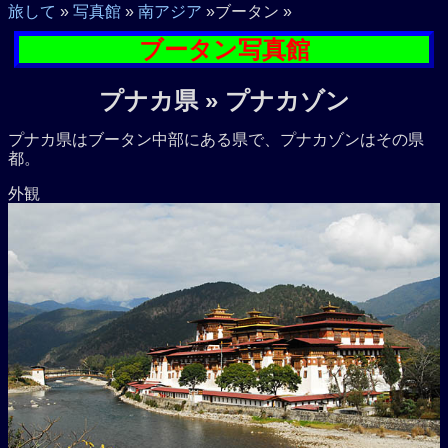
旅して
»
写真館
»
南アジア
»ブータン »
ブータン写真館
プナカ県 » プナカゾン
プナカ県はブータン中部にある県で、プナカゾンはその県
都。
外観