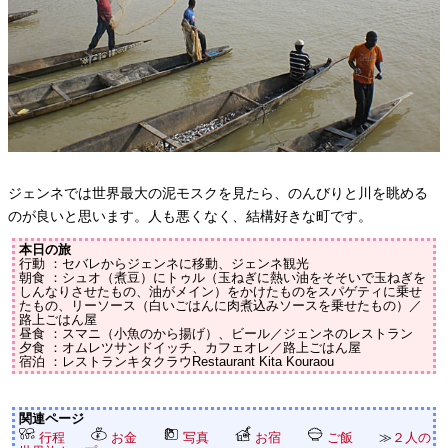
ジェンネでは世界最大の泥モスクを見たら、のんびりと川を眺める
のが良いと思います。人も悪くなく、結構好きな町です。
本日の旅
行動 ：セバレからジェンネに移動、ジェンネ観光
朝食 ：シュオ（煮豆）にトゥル（玉ねぎに熱い油をそそいで玉ねぎを
しんなりさせたもの、油がメイン）をかけたものをスパゲティに乗せ
たもの、リーソース（白いごはんに肉煮込みソースを乗せたもの）／
路上ごはん屋
昼食 ：スマニ（小魚のから揚げ）、ビール／ジェンネのレストラン
夕食 ：オムレツサンドイッチ、カフェオレ／路上ごはん屋
宿泊 ：レストランキタクラウRestaurant Kita Kouraou
関連ページ
行程
お金
写真
お宿
ご飯
≫
２人の