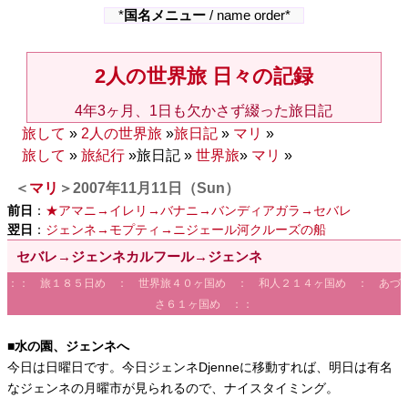
*
国名メニュー
/ name order*
2人の世界旅 日々の記録
4年3ヶ月、1日も欠かさず綴った旅日記
旅して
»
2人の世界旅
»
旅日記
»
マリ
»
旅して
»
旅紀行
»旅日記 »
世界旅
»
マリ
»
＜
マリ
＞2007年11月11日（Sun）
前日
：
★アマニ→イレリ→バナニ→バンディアガラ→セバレ
翌日
：
ジェンネ→モプティ→ニジェール河クルーズの船
セバレ→ジェンネカルフール→ジェンネ
：： 旅１８５日め ： 世界旅４０ヶ国め ： 和人２１４ヶ国め ： あづ
さ６１ヶ国め ：：
■水の園、ジェンネへ
今日は日曜日です。今日ジェンネDjenneに移動すれば、明日は有名
なジェンネの月曜市が見られるので、ナイスタイミング。