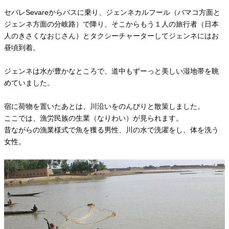
セバレSevareからバスに乗り、ジェンネカルフール（バマコ方面と
ジェンネ方面の分岐路）で降り、そこからもう１人の旅行者（日本
人のきさくなおじさん）とタクシーチャーターしてジェンネにはお
昼頃到着。
ジェンネは水が豊かなところで、道中もずーっと美しい湿地帯を眺
めていました。
宿に荷物を置いたあとは、川沿いをのんびりと散策しました。
ここでは、漁労民族の生業（なりわい）が見られます。
昔ながらの漁業様式で魚を獲る男性、川の水で洗濯をし、体を洗う
女性。