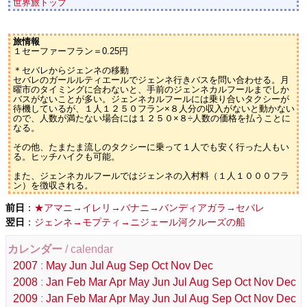
世界旅トップ
旅情報
１セーファーフラン＝0.25円
＊セバレからジェンネの移動
セバレのガールルティエールでジェンネ行きバスを問い合わせる。月
曜市のタイミングに合わないと、手前のジェンネカルフールまでしか
バスがないことが多い。ジェンネカルフールには乗り合いタクシーが
待機しているが、１人１２５０フラン×８人分の収入がないと動かない
ので、人数が満たない場合には１２５０×８÷人数の価格を払うことに
なる。
その他、たまたま流しのタクシーに乗って１人でも安く行った人もい
る。ヒッチハイクも可能。
また、ジェンネカルフールではジェンネの入村料（１人１０００フラ
ン）を徴収される。
前日
：
★アマニ→イレリ→バナニ→バンディアガラ→セバレ
翌日
：
ジェンネ→モプティ→ニジェール河クルーズの船
カレンダー
/ calendar
2007
:
May
Jun
Jul
Aug
Sep
Oct
Nov
Dec
2008
:
Jan
Feb
Mar
Apr
May
Jun
Jul
Aug
Sep
Oct
Nov
Dec
2009
:
Jan
Feb
Mar
Apr
May
Jun
Jul
Aug
Sep
Oct
Nov
Dec