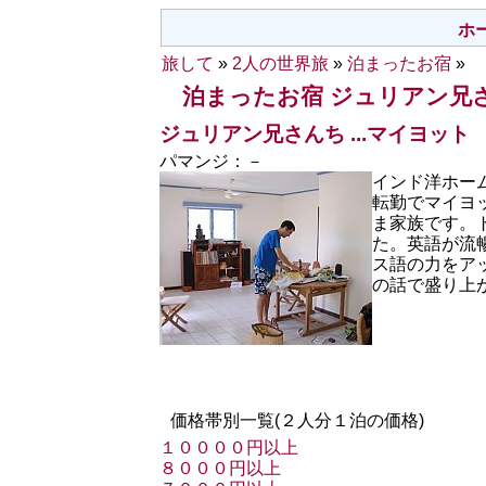
ホ
旅して
»
2人の世界旅
»
泊まったお宿
»
泊まったお宿 ジュリアン兄
ジュリアン兄さんち ...
マイヨット
パマンジ：－
インド洋ホー
転勤でマイヨ
ま家族です。
た。英語が流
ス語の力をア
の話で盛り上
価格帯別一覧(２人分１泊の価格)
１００００円以上
８０００円以上