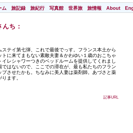
ーム
旅記録
旅紀行
写真館
世界旅
旅情報
About
Eng
さんち：
ムステイ第七弾、これで最後でっす。フランス本土から
ットに来てまもない素敵夫妻＆かわゆい１歳のおこちゃ
トイレシャワーつきのベッドルームを提供してくれまし
暢ではないので、ここでの滞在が、最も私たちのフラン
ップさせたかも。ちなみに美人妻は薬剤師。あづさと薬
がります。
記事URL