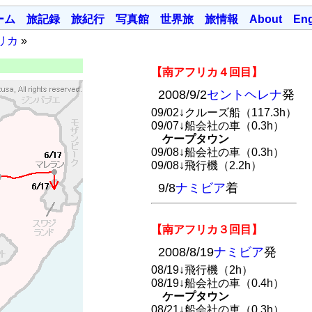
ーム
旅記録
旅紀行
写真館
世界旅
旅情報
About
Eng
リカ
»
【南アフリカ４回目】
2008/9/2
セントヘレナ
発
09/02↓クルーズ船（117.3h）
09/07↓船会社の車（0.3h）
ケープタウン
09/08↓船会社の車（0.3h）
09/08↓飛行機（2.2h）
9/8
ナミビア
着
【南アフリカ３回目】
2008/8/19
ナミビア
発
08/19↓飛行機（2h）
08/19↓船会社の車（0.4h）
ケープタウン
08/21↓船会社の車（0.3h）