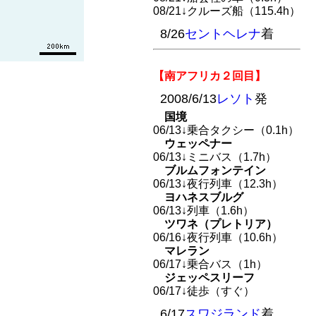
08/21↓クルーズ船（115.4h）
8/26
セントヘレナ
着
【南アフリカ２回目】
2008/6/13
レソト
発
国境
06/13↓乗合タクシー（0.1h）
ウェッペナー
06/13↓ミニバス（1.7h）
ブルムフォンテイン
06/13↓夜行列車（12.3h）
ヨハネスブルグ
06/13↓列車（1.6h）
ツワネ（プレトリア）
06/16↓夜行列車（10.6h）
マレラン
06/17↓乗合バス（1h）
ジェッペスリーフ
06/17↓徒歩（すぐ）
6/17
スワジランド
着