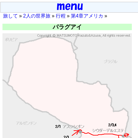
旅して
»
2人の世界旅
»
行程
»
第4章アメリカ
»
パラグアイ