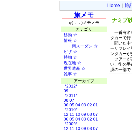
Home
｜
旅
旅メモ
ナミブ
φ(．．)メモメモ
カテゴリ
一番有名な
移動
☆
タカーで行
情報
☆
聞いた中で
・
南スーダン
☆
ーサフレイ
ビザ
☆
ンタカーが
持物
☆
ツアーが高
現在地
☆
い、街の手
世界遺産
☆
漠の一部で
雑事
☆
アーカイブ
*2012*
09
*2011*
08
07
06
05
04
03
02
01
*2010*
12
11
10
09
08
07
06
05
04
03
02
01
*2009*
12
11
10
09
08
07