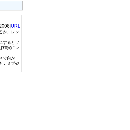
2008|
URL
るか、レン
にするとソ
ば確実にレ
スで向か
もナミブ砂