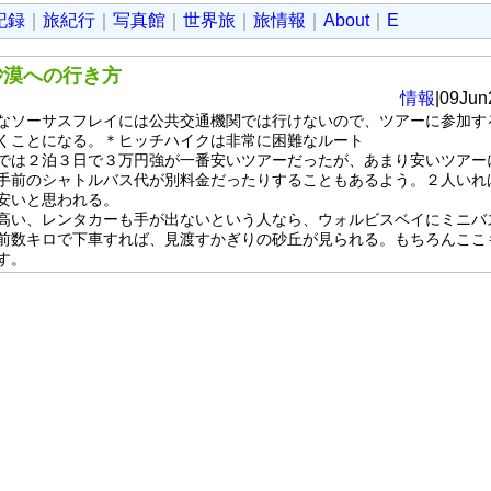
記録
｜
旅紀行
｜
写真館
｜
世界旅
｜
旅情報
｜
About
｜
E
砂漠への行き方
情報
|09Jun
ソーサスフレイには公共交通機関では行けないので、ツアーに参加す
くことになる。＊ヒッチハイクは非常に困難なルート
は２泊３日で３万円強が一番安いツアーだったが、あまり安いツアー
手前のシャトルバス代が別料金だったりすることもあるよう。２人いれ
安いと思われる。
い、レンタカーも手が出ないという人なら、ウォルビスベイにミニバ
前数キロで下車すれば、見渡すかぎりの砂丘が見られる。もちろんここ
す。