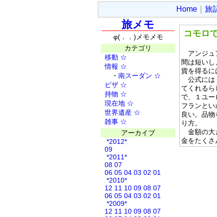
Home
｜
旅
旅メモ
コモロ
φ(．．)メモメモ
カテゴリ
アンジュア
移動
☆
間は短いし
情報
☆
貨を得るに
・
南スーダン
☆
公式には１
ビザ
☆
てくれるら
持物
☆
で、１ユー
現在地
☆
フランとい
世界遺産
☆
良い。品物
雑事
☆
り方。
金額の大き
アーカイブ
金をたくさ
*2012*
09
*2011*
08
07
06
05
04
03
02
01
*2010*
12
11
10
09
08
07
06
05
04
03
02
01
*2009*
12
11
10
09
08
07