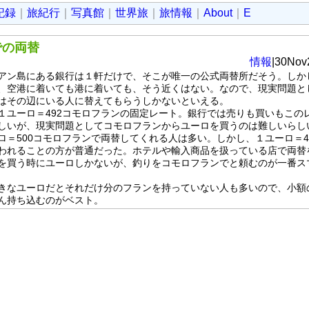
記録
｜
旅紀行
｜
写真館
｜
世界旅
｜
旅情報
｜
About
｜
E
での両替
情報
|30Nov
ン島にある銀行は１軒だけで、そこが唯一の公式両替所だそう。しか
、空港に着いても港に着いても、そう近くはない。なので、現実問題と
はその辺にいる人に替えてもらうしかないといえる。
ユーロ＝492コモロフランの固定レート。銀行では売りも買いもこの
しいが、現実問題としてコモロフランからユーロを買うのは難しいらし
ロ＝500コモロフランで両替してくれる人は多い。しかし、１ユーロ＝4
われることの方が普通だった。ホテルや輸入商品を扱っている店で両替
を買う時にユーロしかないが、釣りをコモロフランでと頼むのが一番ス
なユーロだとそれだけ分のフランを持っていない人も多いので、小額
ん持ち込むのがベスト。