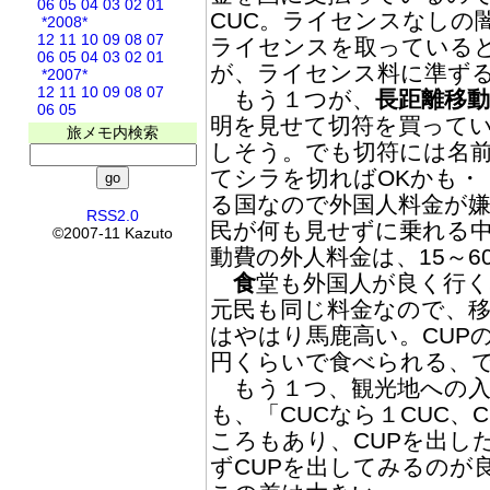
06
05
04
03
02
01
CUC。ライセンスなしの
*2008*
12
11
10
09
08
07
ライセンスを取っている
06
05
04
03
02
01
が、ライセンス料に準ず
*2007*
12
11
10
09
08
07
もう１つが、
長距離移動
06
05
明を見せて切符を買って
旅メモ内検索
しそう。でも切符には名
てシラを切ればOKかも・
る国なので外国人料金が
RSS2.0
民が何も見せずに乗れる
©2007-11 Kazuto
動費の外人料金は、15～6
食
堂も外国人が良く行く
元民も同じ料金なので、移
はやはり馬鹿高い。CUP
円くらいで食べられる、
もう１つ、観光地への入
も、「CUCなら１CUC、
ころもあり、CUPを出し
ずCUPを出してみるのが良