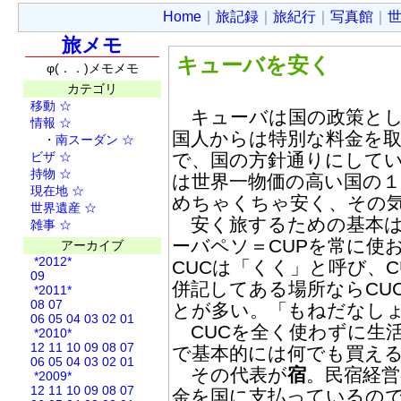
Home
｜
旅記録
｜
旅紀行
｜
写真館
｜
旅メモ
キューバを安く
φ(．．)メモメモ
カテゴリ
移動
☆
キューバは国の政策とし
情報
☆
国人からは特別な料金を
・
南スーダン
☆
ビザ
☆
で、国の方針通りにして
持物
☆
は世界一物価の高い国の
現在地
☆
めちゃくちゃ安く、その
世界遺産
☆
安く旅するための基本は
雑事
☆
ーバペソ＝CUPを常に使
アーカイブ
*2012*
CUCは「くく」と呼び、
09
併記してある場所ならCUC
*2011*
08
07
とが多い。「もねだなし
06
05
04
03
02
01
CUCを全く使わずに生活
*2010*
12
11
10
09
08
07
で基本的には何でも買え
06
05
04
03
02
01
その代表が
宿
。民宿経
*2009*
12
11
10
09
08
07
金を国に支払っているの