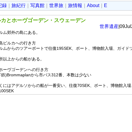
記録
｜
旅紀行
｜
写真館
｜
世界旅
｜
旅情報
｜
About
｜
E
ルカとホーヴゴーデン・スウェーデン
世界遺産
|09Jul
ルム郊外の島にある。
島ビルカへの行き方
ルムからのツアーボートで往復195SEK、ボート、博物館入場、ガイド
所以上からの船がある。
ホーヴゴーデンへの行き方
地下鉄)Brommaplanから市バス312番、本数は少ない
くにはアデルソからの船が一番安い、往復70SEK、ボート、博物館入
00SEK