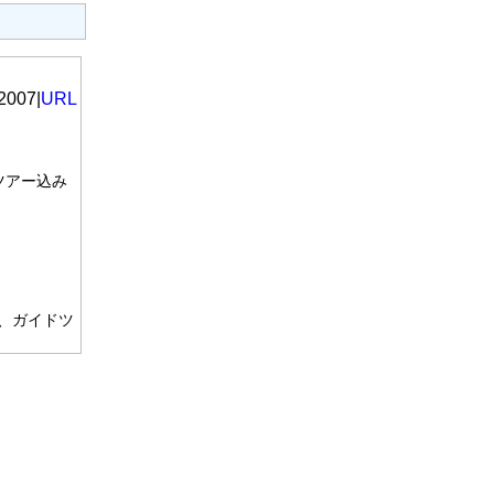
2007|
URL
ツアー込み
場、ガイドツ