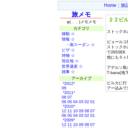
Home
｜
旅
旅メモ
２２ビ
φ(．．)メモメモ
カテゴリ
ストックホ
移動
☆
情報
☆
ビョールコ
・
南スーダン
☆
ストックホ
ビザ
☆
で265SEK
持物
☆
他にも５ヶ
現在地
☆
世界遺産
☆
アデルソ島
雑事
☆
T-bana(
アーカイブ
ビルカに行
*2012*
09
アー込みで1
*2011*
08
07
06
05
04
03
02
01
*2010*
12
11
10
09
08
07
06
05
04
03
02
01
*2009*
12
11
10
09
08
07