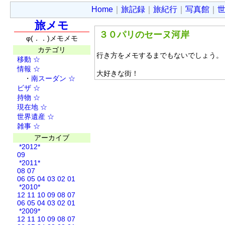
Home
｜
旅記録
｜
旅紀行
｜
写真館
｜
旅メモ
３０パリのセーヌ河岸
φ(．．)メモメモ
カテゴリ
行き方をメモするまでもないでしょう。
移動
☆
情報
☆
大好きな街！
・
南スーダン
☆
ビザ
☆
持物
☆
現在地
☆
世界遺産
☆
雑事
☆
アーカイブ
*2012*
09
*2011*
08
07
06
05
04
03
02
01
*2010*
12
11
10
09
08
07
06
05
04
03
02
01
*2009*
12
11
10
09
08
07