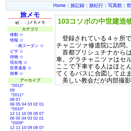
Home
｜
旅記録
｜
旅紀行
｜
写真館
｜
旅メモ
103コソボの中世建造
φ(．．)メモメモ
カテゴリ
移動
☆
登録されている４ヶ所で
情報
☆
チャニツァ修道院に訪問
・
南スーダン
☆
ビザ
☆
首都プリシュチナからは
持物
☆
車。グラチャニツァはセ
現在地
☆
ここで下車する人はほと
世界遺産
☆
てくるバスに合図して止
雑事
☆
美しい教会だが内部撮影
アーカイブ
*2012*
09
*2011*
08
07
06
05
04
03
02
01
*2010*
12
11
10
09
08
07
06
05
04
03
02
01
*2009*
12
11
10
09
08
07