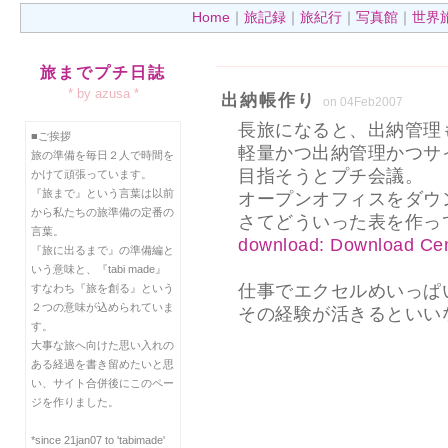
Home
｜
旅記録
｜
旅紀行
｜
写真館
｜
世界
旅までプチ日誌
* by azusa *
出納帳作り
on 04Feb2007
長旅になると、出納管理
■ご挨拶
軽量かつ出納管理かつサ
旅の準備を毎日２人で時間を
目指そうとプチ会議。
かけて頑張っています。
『旅まで』という言葉は以前
オープンオフィスをダウ
から私たちの旅準備の定番の
さてどういった表を作っ
言葉。
download: Download Cen
『旅に出るまで』の準備編と
いう意味と、『tabi made』
仕事でエクセルめいっぱ
すなわち『旅を創る』という
２つの意味が込められていま
その経験が活きるといい
す。
大事な旅へ向けた思い入れの
ある経過を書き留めたいと思
い、サイト合併後にこのペー
ジを作りました。
*since 21jan07 to 'tabimade'