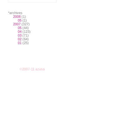
*archives
2008
(1)
05
(1)
2007
(327)
05
(44)
04
(123)
03
(71)
02
(64)
01
(25)
©2007-11 azusa