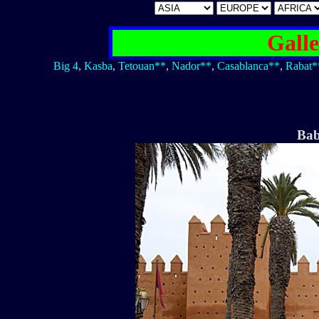
Gall
Big 4
,
Kasba
,
Tetouan**
,
Nador**
,
Casablanca**
,
Rabat*
Bab