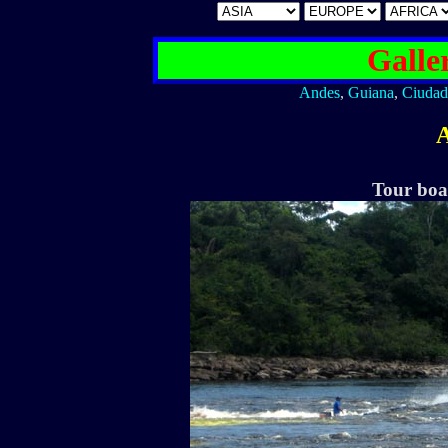
Galle
Andes
,
Guiana
,
Ciudad
A
Tour boat