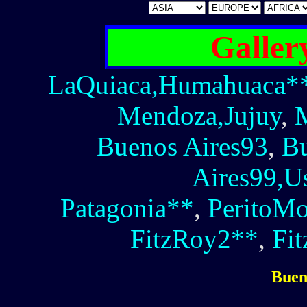
Galler
LaQuiaca,Humahuaca*
Mendoza,Jujuy
,
M
Buenos Aires93
,
Bu
Aires99,U
Patagonia**
,
PeritoMo
FitzRoy2**
,
Fi
Buen