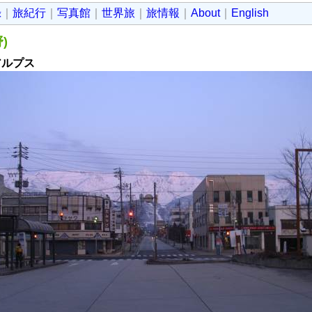
録
｜
旅紀行
｜
写真館
｜
世界旅
｜
旅情報
｜
About
｜
English
)
アルプス