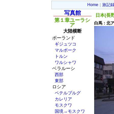
Home
｜
旅記
写真館
日本(長野
第１章ユーラシ
白馬：北
ア
大陸横断
ポーランド
ギジュツコ
マルボーク
トルン
ワルシャワ
ベラルーシ
西部
東部
ロシア
ペテルブルグ
カレリア
モスクワ
国境→モスクワ