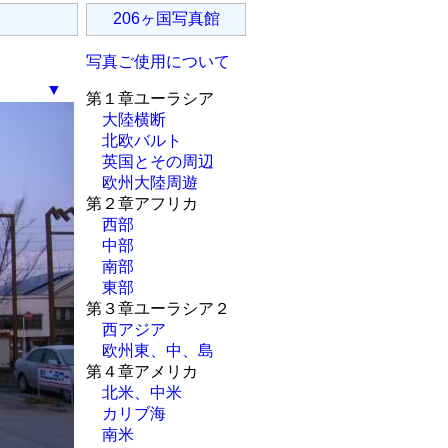
206ヶ国写真館
写真ご使用について
▼
第１章ユーラシア
大陸横断
北欧バルト
英国とその周辺
欧州大陸周遊
第２章アフリカ
西部
中部
南部
東部
第３章ユーラシア２
西アジア
欧州東、中、島
第４章アメリカ
北米、中米
カリブ海
南米