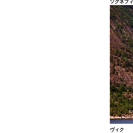
ソグネフ
ヴィク