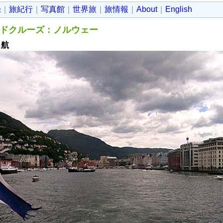
録
｜
旅紀行
｜
写真館
｜
世界旅
｜
旅情報
｜
About
｜
English
ドクルーズ：ノルウェー
出航