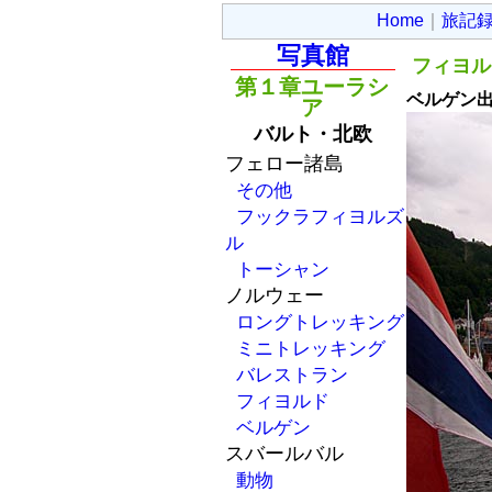
Home
｜
旅記
写真館
フィヨル
第１章ユーラシ
ベルゲン
ア
バルト・北欧
フェロー諸島
その他
フックラフィヨルズ
ル
トーシャン
ノルウェー
ロングトレッキング
ミニトレッキング
バレストラン
フィヨルド
ベルゲン
スバールバル
動物