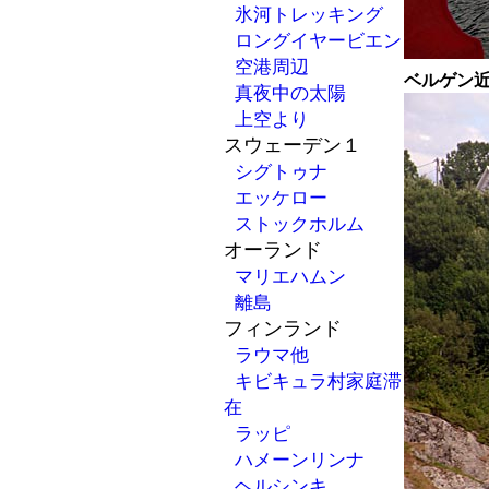
氷河トレッキング
ロングイヤービエン
空港周辺
ベルゲン
真夜中の太陽
上空より
スウェーデン１
シグトゥナ
エッケロー
ストックホルム
オーランド
マリエハムン
離島
フィンランド
ラウマ他
キビキュラ村家庭滞
在
ラッピ
ハメーンリンナ
ヘルシンキ