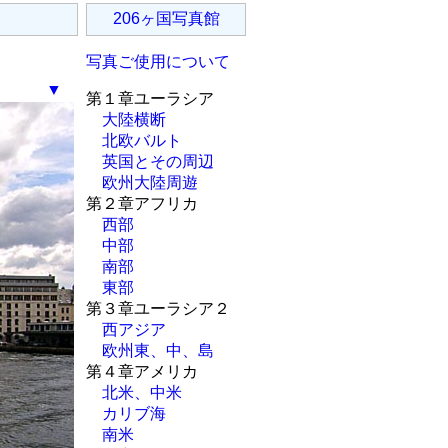
206ヶ国写真館
写真ご使用について
▼
第１章ユーラシア
大陸横断
北欧バルト
英国とその周辺
欧州大陸周遊
第２章アフリカ
西部
中部
南部
東部
第３章ユーラシア２
西アジア
欧州東、中、島
第４章アメリカ
北米、中米
カリブ海
南米