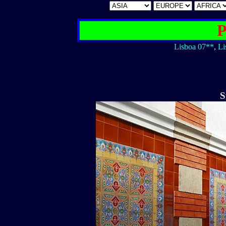
P
Lisboa 07**
,
Li
S