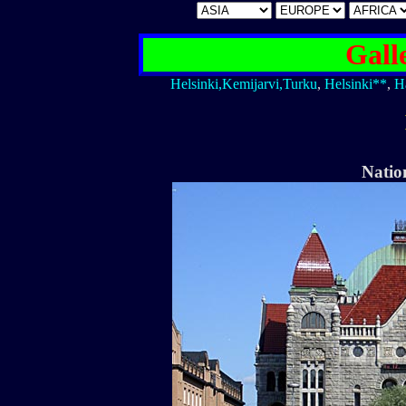
Gall
Helsinki,Kemijarvi,Turku
,
Helsinki**
,
H
Natio