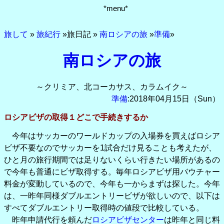
*menu*
旅して
»
旅紀行
»旅日記 »
南ロシアの旅
»
準備
»
南ロシアの旅
～クリミア、北コーカサス、カラムイク～
準備
:2018年04月15日（Sun）
ロシアビザの取得１どこで手続きするか
今年はサッカーのワールドカップの入場券を買えばロシア
ビザ不要なのでサッカーを1試合だけ見ることも考えたが、
ひと月の旅行期間では足りないくらい行きたい場所があるの
で今年も普通にビザ取得する。毎年ロシアビザ用バウチャー
料金が変動しているので、今年も一からまずは探した。今年
は、一昨年同様ダブルエントリービザが欲しいので、以下は
すべてダブルエントリー取得時の値段で比較している。
昨年申請代行を頼んだ
ロシアビザセンター
は昨年と同じ料