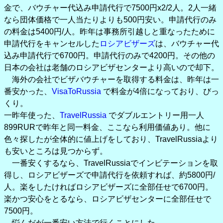
金で、バウチャー代込み申請代行で7500円x2/2人。2人一緒
なら団体価格で一人当たりよりも500円安い。申請代行のみ
の料金は5400円/人。昨年は事務所引越しと重なったために
申請代行をキャンセルした
ロシアビザーズ
は、バウチャー代
込み申請代行で6700円。申請代行のみで4200円。その他の
日本の会社は老舗のロシアビザセンターより高いので却下。
海外の会社でビザバウチャーを取得する料金は、昨年は一
番安かった、
VisaToRussia
で料金が4倍になっており、びっ
くり。
一昨年使った、
TravelRussia
でダブルエントリー用一人
899RURで昨年と同一料金、ここなら利用価値あり。他に
色々探したが全体的に値上げをしており、TravelRussiaより
も安いところは見つからず。
一番安くするなら、TravelRussiaでインビテーションを取
得し、ロシアビザーズで申請代行を依頼すれば、約5800円/
人。楽をしたければロシアビザーズに全部任せで6700円。
楽かつ安心をとるなら、ロシアビザセンターに全部任せで
7500円。
悩んだが一番安い方法で行くことにした。