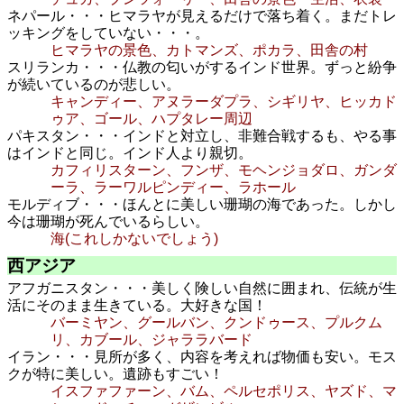
ネパール・・・ヒマラヤが見えるだけで落ち着く。まだトレ
ッキングをしていない・・・。
ヒマラヤの景色、カトマンズ、ポカラ、田舎の村
スリランカ・・・仏教の匂いがするインド世界。ずっと紛争
が続いているのが悲しい。
キャンディー、アヌラーダプラ、シギリヤ、ヒッカド
ゥア、ゴール、ハプタレー周辺
パキスタン・・・インドと対立し、非難合戦するも、やる事
はインドと同じ。インド人より親切。
カフィリスターン、フンザ、モヘンジョダロ、ガンダ
ーラ、ラーワルピンディー、ラホール
モルディブ・・・ほんとに美しい珊瑚の海であった。しかし
今は珊瑚が死んでいるらしい。
海(これしかないでしょう)
西アジア
アフガニスタン・・・美しく険しい自然に囲まれ、伝統が生
活にそのまま生きている。大好きな国！
バーミヤン、グールバン、クンドゥース、プルクム
リ、カブール、ジャララバード
イラン・・・見所が多く、内容を考えれば物価も安い。モス
クが特に美しい。遺跡もすごい！
イスファファーン、バム、ペルセポリス、ヤズド、マ