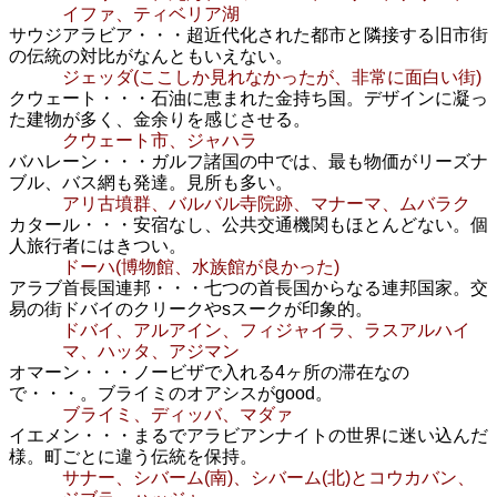
イファ、ティベリア湖
サウジアラビア・・・超近代化された都市と隣接する旧市街
の伝統の対比がなんともいえない。
ジェッダ(ここしか見れなかったが、非常に面白い街)
クウェート・・・石油に恵まれた金持ち国。デザインに凝っ
た建物が多く、金余りを感じさせる。
クウェート市、ジャハラ
バハレーン・・・ガルフ諸国の中では、最も物価がリーズナ
ブル、バス網も発達。見所も多い。
アリ古墳群、バルバル寺院跡、マナーマ、ムバラク
カタール・・・安宿なし、公共交通機関もほとんどない。個
人旅行者にはきつい。
ドーハ(博物館、水族館が良かった)
アラブ首長国連邦・・・七つの首長国からなる連邦国家。交
易の街ドバイのクリークやsスークが印象的。
ドバイ、アルアイン、フィジャイラ、ラスアルハイ
マ、ハッタ、アジマン
オマーン・・・ノービザで入れる4ヶ所の滞在なの
で・・・。ブライミのオアシスがgood。
ブライミ、ディッバ、マダァ
イエメン・・・まるでアラビアンナイトの世界に迷い込んだ
様。町ごとに違う伝統を保持。
サナー、シバーム(南)、シバーム(北)とコウカバン、