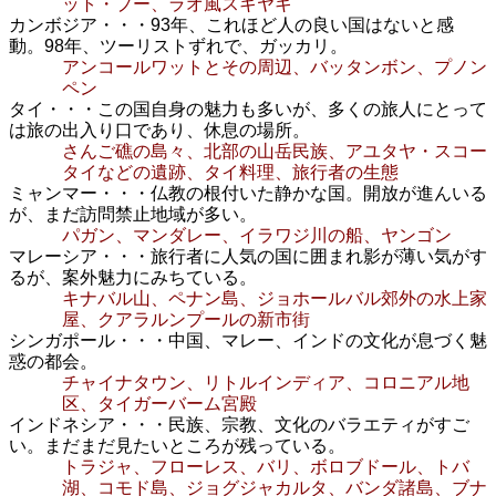
ット・プー、ラオ風スキヤキ
カンボジア・・・93年、これほど人の良い国はないと感
動。98年、ツーリストずれで、ガッカリ。
アンコールワットとその周辺、バッタンボン、プノン
ペン
タイ・・・この国自身の魅力も多いが、多くの旅人にとって
は旅の出入り口であり、休息の場所。
さんご礁の島々、北部の山岳民族、アユタヤ・スコー
タイなどの遺跡、タイ料理、旅行者の生態
ミャンマー・・・仏教の根付いた静かな国。開放が進んいる
が、まだ訪問禁止地域が多い。
パガン、マンダレー、イラワジ川の船、ヤンゴン
マレーシア・・・旅行者に人気の国に囲まれ影が薄い気がす
るが、案外魅力にみちている。
キナバル山、ペナン島、ジョホールバル郊外の水上家
屋、クアラルンプールの新市街
シンガポール・・・中国、マレー、インドの文化が息づく魅
惑の都会。
チャイナタウン、リトルインディア、コロニアル地
区、タイガーバーム宮殿
インドネシア・・・民族、宗教、文化のバラエティがすご
い。まだまだ見たいところが残っている。
トラジャ、フローレス、バリ、ボロブドール、トバ
湖、コモド島、ジョグジャカルタ、バンダ諸島、ブナ