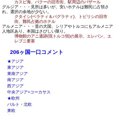
カスピ海、バクーの旧市街、駅周辺のバザール
グルジア・・・見所は多いが、安いホテルは難民に占領さ
れ、選択の余地が少ない。
クタイシ(ベラティ＆バグラティ)、トビリシの旧市
街、難民占拠のホテル
アルメニア・・・昔の大国、シリアやトルコにもアルメニア
人地区あり。本国はさびしい限り。
博物館のアニ遺跡(現トルコ領)の展示、エレバン、エ
レブニ要塞
206ヶ国一口コメント
★アジア
東アジア
東南アジア
南アジア
西アジア
中央アジア+コーカサス
★欧州
バルト・北欧
東欧