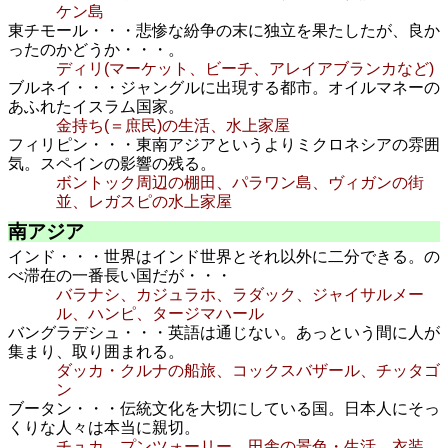
ケン島
東チモール・・・悲惨な紛争の末に独立を果たしたが、良か
ったのかどうか・・・。
ディリ(マーケット、ビーチ、アレイアブランカなど)
ブルネイ・・・ジャングルに出現する都市。オイルマネーの
あふれたイスラム国家。
金持ち(＝庶民)の生活、水上家屋
フィリピン・・・東南アジアというよりミクロネシアの雰囲
気。スペインの影響の残る。
ボントック周辺の棚田、パラワン島、ヴィガンの街
並、レガスピの水上家屋
南アジア
インド・・・世界はインド世界とそれ以外に二分できる。の
べ滞在の一番長い国だが・・・
バラナシ、カジュラホ、ラダック、ジャイサルメー
ル、ハンピ、タージマハール
バングラデシュ・・・英語は通じない。あっという間に人が
集まり、取り囲まれる。
ダッカ・クルナの船旅、コックスバザール、チッタゴ
ン
ブータン・・・伝統文化を大切にしている国。日本人にそっ
くりな人々は本当に親切。
チュカ、プンツォーリー、田舎の景色・生活、衣装