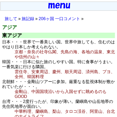
旅して
»
旅記録
»
206ヶ国 一口コメント
»
アジア
東アジア
日本・・・世界で一番美しい国。世界中旅しても、住むのは
やはり日本しか考えられない。
京都・奈良の社寺仏閣、先島の海、各地の温泉、東北
や信州の山々
韓国・・・日本に似た旅のしやすい国。特に食事がうまい。
一番気楽に行ける隣国。
雲住寺、安東周辺、慶州、順天周辺、済州島、プヨ、
全州、韓国料理
北朝鮮・・・金剛山ツアーに参加。厳重なる監視体制が敷か
れていたが・・・。
金剛山、中国国境沿いから入国せずに眺めるのも
GOOD
台湾・・・2度行ったが、印象が薄い。蘭嶼島や山岳地帯の
先住民地帯が面白い。
中華料理、蘭嶼島、梨山、タロコ渓谷、阿里山、台北
のナイトライフ