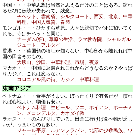
中国・・・中華思想は当然と思えるだけのことはある。訪れ
るたびに伝統が失われて、残念。
チベット、雲南省、シルクロード、西安、北京、中華
料理、中国人気質、春節
モンゴル・・・ひたすら草原。人々は親切でパオに招いてく
れる。寺はチベットと同じ。
ナーダム(祭)、草原の生活、ラマ教寺院、シャルガル
ジュート、アルタイ
香港・・・英国領の頃しか知らない。中心部から離れれば中
国の田舎そのもの。
大嶼山、沙田、中華料理、市場、夜景
マカオ・・・中国に返還されこれからどうなるのか？やっぱ
りカジノ、これは変らない。
コロニアル風の街、カジノ、中華料理
東南
アジア
ベトナム・・・食事がうまい。ぼったくりで有名だが、慣れ
れば心地よい。物価も安い。
ベトナム料理、生ビール、フエ、ホイアン、ホーチミ
ン、メコンデルタ、カオダイ教
ラオス・・・のんびりしている。田舎に行けば食べ物が乏し
いが、うまいものも多い。
ジャール平原、ルアンプラパン、北部の少数民族、ワ