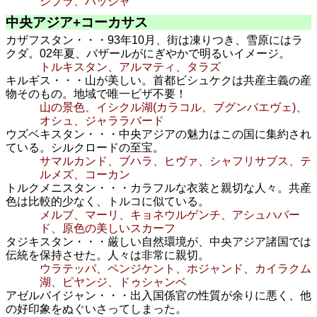
ジブラ、ハッジャ
中央アジア+コーカサス
カザフスタン・・・93年10月、街は凍りつき、雪原にはラ
クダ。02年夏、バザールがにぎやかで明るいイメージ。
トルキスタン、アルマティ、タラズ
キルギス・・・山が美しい。首都ビシュケクは共産主義の産
物そのもの。地域で唯一ビザ不要！
山の景色、イシクル湖(カラコル、ブグンバエヴェ)、
オシュ、ジャララバード
ウズベキスタン・・・中央アジアの魅力はこの国に集約され
ている。シルクロードの至宝。
サマルカンド、ブハラ、ヒヴァ、シャフリサブス、テ
ルメズ、コーカン
トルクメニスタン・・・カラフルな衣装と親切な人々。共産
色は比較的少なく、トルコに似ている。
メルブ、マーリ、キョネウルゲンチ、アシュハバー
ド、原色の美しいスカーフ
タジキスタン・・・厳しい自然環境が、中央アジア諸国では
伝統を保持させた。人々は非常に親切。
ウラテッパ、ペンジケント、ホジャンド、カイラクム
湖、ピヤンジ、ドゥシャンベ
アゼルバイジャン・・・出入国係官の性質が余りに悪く、他
の好印象をぬぐいさってしまった。