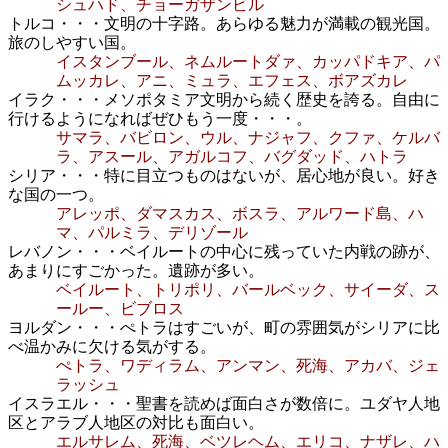
シュハド、チョーガザンビル
トルコ・・・文明の十字路。あらゆる魅力が満載の観光国。
旅のしやすい国。
イスタンブール、ネムルートダァ、カッパドキア、パ
ムッカレ、アニ、ミュラ、エフェス、ボアズカレ
イラク・・・メソポタミア文明から続く歴史を誇る。自由に
行けるようになればぜひもう一度・・・。
サマラ、バビロン、ウル、ナジャフ、クファ、ケルバ
ラ、アスール、アガルコフ、バグダッド、ハトラ
シリア・・・特に目立つものはないが、居心地が良い。好き
な国の一つ。
アレッポ、ダマスカス、ボスラ、アルワード島、ハ
マ、パルミラ、デリゾール
レバノン・・・ベイルートの中心に残っていた内戦の跡が、
あまりにすごかった。遺跡が多い。
ベイルート、トリポリ、バールベック、サイーダ、ス
ールー、ビブロス
ヨルダン・・・ぺトラはすごいが、町の雰囲気がシリアに比
べ温かみに欠ける気がする。
ぺトラ、ワディラム、アンマン、死海、アカバ、ジェ
ラッシュ
イスラエル・・・聖書を読めば面白さが数倍に。ユダヤ人地
区とアラブ人地区の対比も面白い。
エルサレム、死海、ベツレヘム、エリコ、ナザレ、ハ