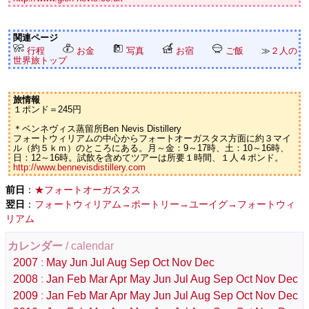
関連ページ
行程
お金
写真
お宿
ご飯
≫
２人の
世界旅トップ
旅情報
１ポンド＝245円
＊ベンネヴィス蒸留所Ben Nevis Distillery
フォートウィリアムの中心からフォートオーガスタス方面に約３マイ
ル（約５ｋｍ）のところにある。月～金：9～17時、土：10～16時、
日：12～16時。試飲を含めてツアーは所要１時間、１人４ポンド。
http://www.bennevisdistillery.com
前日
：
★フォートオーガスタス
翌日
：
フォートウィリアム→ポートリー→ユーイグ→フォートウィ
リアム
カレンダー
/ calendar
2007
:
May
Jun
Jul
Aug
Sep
Oct
Nov
Dec
2008
:
Jan
Feb
Mar
Apr
May
Jun
Jul
Aug
Sep
Oct
Nov
Dec
2009
:
Jan
Feb
Mar
Apr
May
Jun
Jul
Aug
Sep
Oct
Nov
Dec