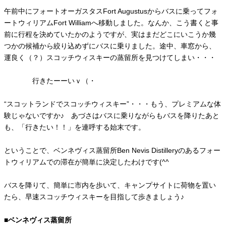
午前中にフォートオーガスタスFort Augustusからバスに乗ってフォ
ートウィリアムFort Williamへ移動しました。なんか、こう書くと事
前に行程を決めていたかのようですが、実はまだどこにいこうか幾
つかの候補から絞り込めずにバスに乗りました。途中、車窓から、
運良く（？）スコッチウィスキーの蒸留所を見つけてしまい・・・
行きたーーいｖ（・
“スコットランドでスコッチウィスキー”・・・もう、プレミアムな体
験じゃないですか♪ あづさはバスに乗りながらもバスを降りたあと
も、「行きたい！！」を連呼する始末です。
ということで、ベンネヴィス蒸留所Ben Nevis Distilleryのあるフォー
トウィリアムでの滞在が簡単に決定したわけです(^^ゞ
バスを降りて、簡単に市内を歩いて、キャンプサイトに荷物を置い
たら、早速スコッチウィスキーを目指して歩きましょう♪
■ベンネヴィス蒸留所