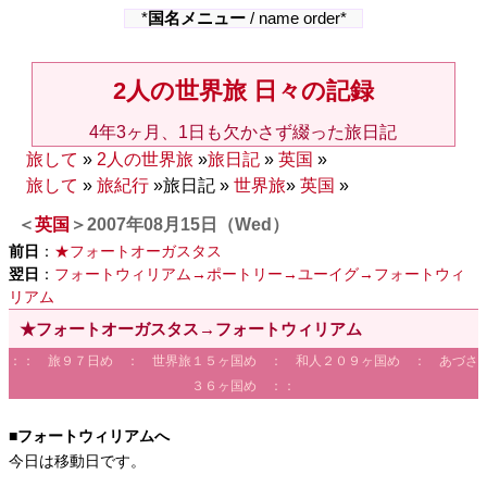
*
国名メニュー
/ name order*
2人の世界旅 日々の記録
4年3ヶ月、1日も欠かさず綴った旅日記
旅して
»
2人の世界旅
»
旅日記
»
英国
»
旅して
»
旅紀行
»旅日記 »
世界旅
»
英国
»
＜
英国
＞2007年08月15日（Wed）
前日
：
★フォートオーガスタス
翌日
：
フォートウィリアム→ポートリー→ユーイグ→フォートウィ
リアム
★フォートオーガスタス→フォートウィリアム
：： 旅９７日め ： 世界旅１５ヶ国め ： 和人２０９ヶ国め ： あづさ
３６ヶ国め ：：
■フォートウィリアムへ
今日は移動日です。