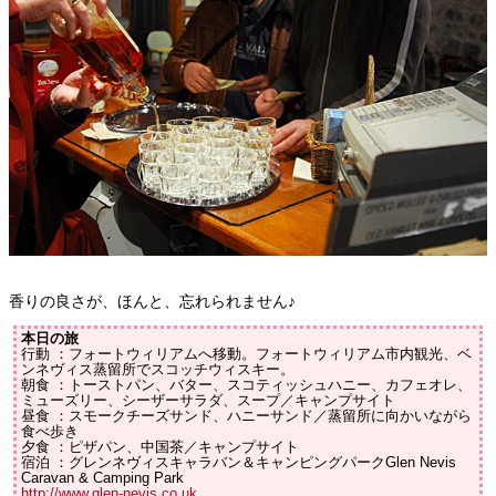
香りの良さが、ほんと、忘れられません♪
本日の旅
行動 ：フォートウィリアムへ移動。フォートウィリアム市内観光、ベ
ンネヴィス蒸留所でスコッチウィスキー。
朝食 ：トーストパン、バター、スコティッシュハニー、カフェオレ、
ミューズリー、シーザーサラダ、スープ／キャンプサイト
昼食 ：スモークチーズサンド、ハニーサンド／蒸留所に向かいながら
食べ歩き
夕食 ：ピザパン、中国茶／キャンプサイト
宿泊 ：グレンネヴィスキャラバン＆キャンピングパークGlen Nevis
Caravan & Camping Park
http://www.glen-nevis.co.uk