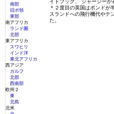
イドブック、 ジャージーが
南部
＊２度目の英国はポンドが
旧ポ領
スランドへの飛行機代やテ
東部
た。
南アフリカ
ランド圏
北部
東アフリカ
スワヒリ
インド洋
東北アフリカ
西アジア
ガルフ
北部
西南部
欧州２
東
北島
北米