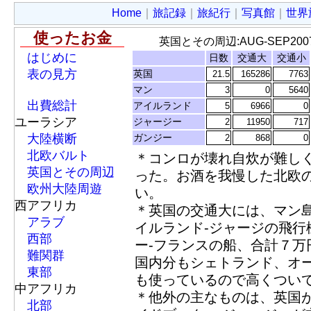
Home
｜
旅記録
｜
旅紀行
｜
写真館
｜
世界
使ったお金
英国とその周辺:AUG-SEP20
はじめに
日数
交通大
交通小
表の見方
英国
21.5
165286
7763
マン
3
0
5640
出費総計
アイルランド
5
6966
0
ユーラシア
ジャージー
2
11950
717
大陸横断
ガンジー
2
868
0
北欧バルト
＊コンロが壊れ自炊が難し
英国とその周辺
った。お酒を我慢した北欧
欧州大陸周遊
い。
西アフリカ
＊英国の交通大には、マン
アラブ
イルランド-ジャージの飛行
西部
ー-フランスの船、合計７
難関群
国内分もシェトランド、オ
東部
も使っているので高くつい
中アフリカ
＊他外の主なものは、英国
北部