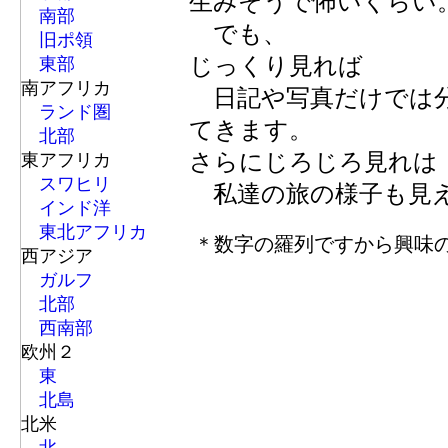
生みそうで怖いくらい
南部
でも、
旧ポ領
じっくり見れば
東部
南アフリカ
日記や写真だけでは分
ランド圏
てきます。
北部
さらにじろじろ見れは
東アフリカ
スワヒリ
私達の旅の様子も見
インド洋
東北アフリカ
＊数字の羅列ですから興味のな
西アジア
ガルフ
北部
西南部
欧州２
東
北島
北米