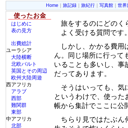
Home
｜
旅記録
｜
旅紀行
｜
写真館
｜
世界
使ったお金
旅をするのにどのく
はじめに
表の見方
よく受ける質問です
出費総計
しかし、かかる費用は
ユーラシア
ん。同じ場所に行って
大陸横断
いることも多いし、事
北欧バルト
英国とその周辺
だってあります。
欧州大陸周遊
西アフリカ
そうはいっても、気
アラブ
というわけで、使った
西部
帳から集計でここに公
難関群
東部
ちらり見ではたぶん何
中アフリカ
北部