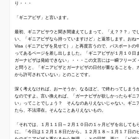
り・・・
「ギニアビザ」と言います。
最初、ギニアビサウと聞き間違えてしまって、「え？？？」で
い、「ギニアビザなら持っていますけど」と返答します。おねーさんは「
Visa（ギニアビザを見せて）」と再度言うので、パスポートの
ってあるページを差し出しました。「ギニアビザが１月１０日
ガーナビザは発給できない」・・・この文言には一瞬フリーズ
と問うと、「ギニアビザとガーナビザの日付が重なることを、
から許可されていない」とのことです。
深く考えなければ、おーそうか、なるほど、で終わってしまう
なのですよ。言い換えれば、「ガーナビザが欲しかったらギニ
い」ってことでしょう？ そんなのありえないじゃない。ギニ
たら、不法滞在。そんなことありえないもの。
「それでは、１月１１日～２月１０日の１ヶ月ビザを出しても
に、「今日は１２月１８日だから、１２月１８～１月１７日の
たのギニアビザと重なるから無理。」との回答。更に、「ビザ