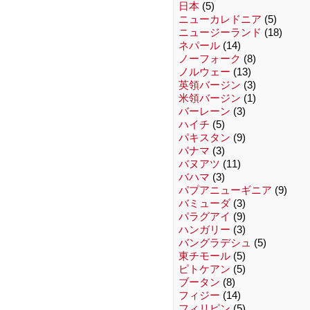
日本
(5)
ニューカレドニア
(5)
ニュージーランド
(18)
ネパール
(14)
ノーフォーク
(8)
ノルウェー
(13)
英領バージン
(3)
米領バージン
(1)
バーレーン
(3)
ハイチ
(5)
パキスタン
(9)
パナマ
(3)
バヌアツ
(11)
バハマ
(3)
パプアニューギニア
(9)
バミューダ
(3)
パラグアイ
(9)
ハンガリー
(3)
バングラデシュ
(5)
東チモール
(5)
ピトケアン
(5)
ブータン
(8)
フィジー
(14)
フィリピン
(5)