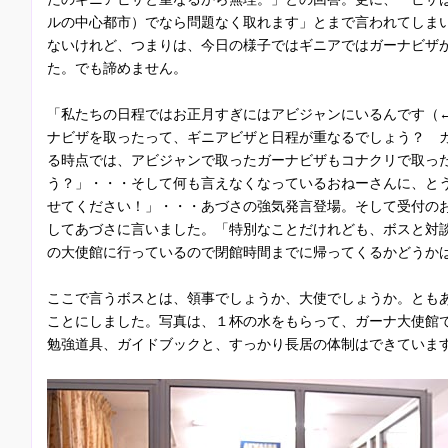
ルの中心都市）でなら問題なく取れます」とまで言われてしま
ないけれど、つまりは、今日の様子ではギニアではガーナビザ
た。でも諦めません。
「私たちの日程ではお正月すぎにはアビジャンにいるんです（
ナビザを取ったって、ギニアビザと日程が重なるでしょう？ 
る時点では、アビジャンで取ったガーナビザもコナクリで取っ
う？」・・・そして何も言えなくなっているおねーさんに、と
せてください！」・・・あづさの強気発言登場。そして受付の
してあづさに言いました。「特別なことだけれども、ボスと対
の大使館に行っているので閉館時間までに帰ってくるかどうか
ここで言うボスとは、領事でしょうか、大使でしょうか。とも
ことにしました。写真は、１杯の水をもらって、ガーナ大使館
勉強道具、ガイドブックと、すっかり長居の体制はできています(^