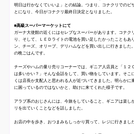
明日は行かなくていいよ」との結論。つまり、コナクリでのビ
とになり、今日がコナクリ最終日決定となりました。
■高級スーパーマーケットにて
ガーナ大使館の近くにはセレブなスーパーがあります。コナク
り、そして、ＬＥＤライトの電池を買い足したかったこともあ
ン、チーズ、オリーブ、デリハムなどを買い出しに行きました
の晩ごはんです。
チーズやハムの量り売りコーナーでは、ギニア人店員と「１２
は多いかい？」そんな会話をして、買い物をしています。そこ
くは店長か支配人と思われる人が近づいてきました。明らかに
に困っているのではないかと、助けに来てくれた様子です。
アラブ系のおじさんには、今旅をしていること、ギニアは楽し
リを出ていくことなどを話しました。
お店の中を歩き、おつまみもしっかり買って、レジに行きまし