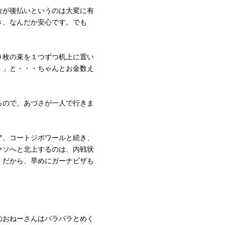
金が後払いというのは大変に有
き、なんだか安心です。でも
０枚の束を１つずつ机上に置い
！」と・・・ちゃんとお金数え
るので、あづさが一人で行きま
ア、コートジボワールと続き、
ァソへと北上するのは、内戦状
。だから、早めにガーナビザも
。
のおねーさんはパラパラとめく