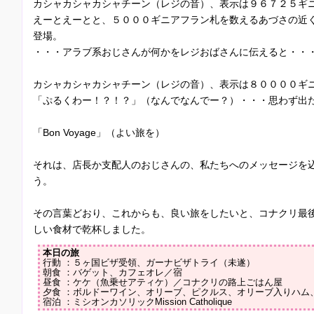
カシャカシャカシャチーン（レジの音）、表示は９６７２５ギ
えーとえーとと、５０００ギニアフラン札を数えるあづさの近
登場。
・・・アラブ系おじさんが何かをレジおばさんに伝えると・・
カシャカシャカシャチーン（レジの音）、表示は８００００ギ
「ぷるくわー！？！？」（なんでなんでー？）・・・思わず出
「Bon Voyage」（よい旅を）
それは、店長か支配人のおじさんの、私たちへのメッセージを
う。
その言葉どおり、これからも、良い旅をしたいと、コナクリ最
しい食材で乾杯しました。
本日の旅
行動 ：５ヶ国ビザ受領、ガーナビザトライ（未遂）
朝食 ：バゲット、カフェオレ／宿
昼食 ：ケケ（魚乗せアティケ）／コナクリの路上ごはん屋
夕食 ：ボルドーワイン、オリーブ、ピクルス、オリーブ入りハム
宿泊 ：ミシオンカソリックMission Catholique