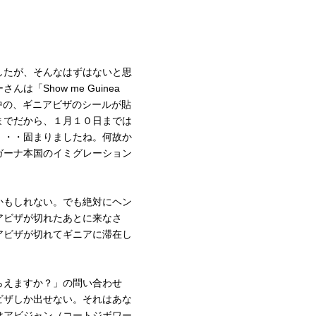
したが、そんなはずはないと思
Show me Guinea
中の、ギニアビザのシールが貼
までだから、１月１０日までは
・・・固まりましたね。何故か
ガーナ本国のイミグレーション
かもしれない。でも絶対にヘン
アビザが切れたあとに来なさ
アビザが切れてギニアに滞在し
らえますか？」の問い合わせ
ビザしか出せない。それはあな
はアビジャン（コートジボワー