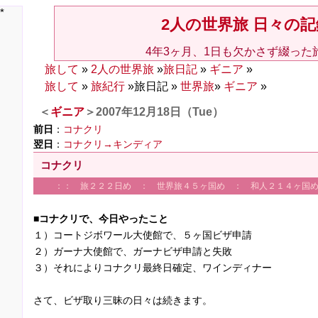
*
2人の世界旅 日々の記
4年3ヶ月、1日も欠かさず綴った
旅して
»
2人の世界旅
»
旅日記
»
ギニア
»
旅して
»
旅紀行
»旅日記 »
世界旅
»
ギニア
»
＜
ギニア
＞2007年12月18日（Tue）
前日
：
コナクリ
翌日
：
コナクリ→キンディア
コナクリ
：： 旅２２２日め ： 世界旅４５ヶ国め ： 和人２１４ヶ国
■コナクリで、今日やったこと
１）コートジボワール大使館で、５ヶ国ビザ申請
２）ガーナ大使館で、ガーナビザ申請と失敗
３）それによりコナクリ最終日確定、ワインディナー
さて、ビザ取り三昧の日々は続きます。