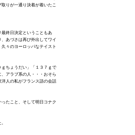
ザ取りが一通り決着が着いたこ
リ最終日決定ということもあ
り、あづさは再び外出してワイ
。久々のヨーロッパなテイスト
０ｇちょうだい」「１３７ｇで
に、アラブ系の人・・・おそら
東洋人の私がフランス語の会話
かったこと、そして明日コナク
た。