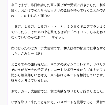
今日はまず、昨日申請した五ヶ国ビザの受領に行きました。料
難く、おかげで私たちもピッタリの金額を持って行くことがで
ね、ここのおじさん面白い。
「５万、１０万、１５万・・・」と、５０００ギニアフラン１
ていったら、その束の中を数えもせずに「ハイＯＫ、じゃあね
なくていいのかなあ(^^ゞ マイッカ
次に行ったのはガーナ大使館です。和人は宿の部屋で仕事をす
した。さみしー（涙）
ところで今の旅行程だと、ギニアの次がシエラレオネ、リベリ
その次がガーナの予定です。コートジボワールからブルキナフ
況から相当難しいと考え、東へ抜けるルートを検討しています
取ろうと考えていました。
さて、ガーナ大使館では、実に奇妙なやりとりが始まりました
ビザを取りに来たことを伝え、パスポートを提示すると、受付