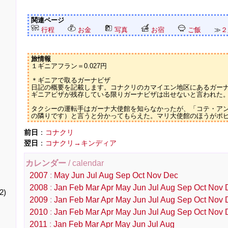
関連ページ
行程
お金
写真
お宿
ご飯
≫
２
旅情報
１ギニアフラン＝0.027円
＊ギニアで取るガーナビザ
日記の概要を記載します。コナクリのカマイエン地区にあるガー
ギニアビザが残存している限りガーナビザは出せないと言われた
タクシーの運転手はガーナ大使館を知らなかったが、「コテ・ア
の隣りです）と言うと分かってもらえた。マリ大使館のほうがポ
前日
：
コナクリ
翌日
：
コナクリ→キンディア
カレンダー
/ calendar
2007
:
May
Jun
Jul
Aug
Sep
Oct
Nov
Dec
2008
:
Jan
Feb
Mar
Apr
May
Jun
Jul
Aug
Sep
Oct
Nov
2)
2009
:
Jan
Feb
Mar
Apr
May
Jun
Jul
Aug
Sep
Oct
Nov
2010
:
Jan
Feb
Mar
Apr
May
Jun
Jul
Aug
Sep
Oct
Nov
2011
:
Jan
Feb
Mar
Apr
May
Jun
Jul
Aug