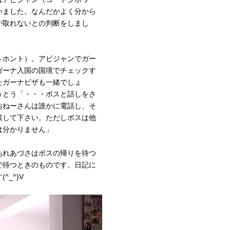
いました。なんだかよく分から
が取れないとの判断をしまし
←ホント）。アビジャンでガー
ガーナ入国の国境でチェックす
たガーナビザも一緒でしょ
うとう「・・・ボスと話しをさ
おねーさんは誰かに電話し、そ
談して下さい。ただしボスは他
は分かりません」
あれあづさはボスの帰りを待つ
で待つときのものです。日記に
_^)V