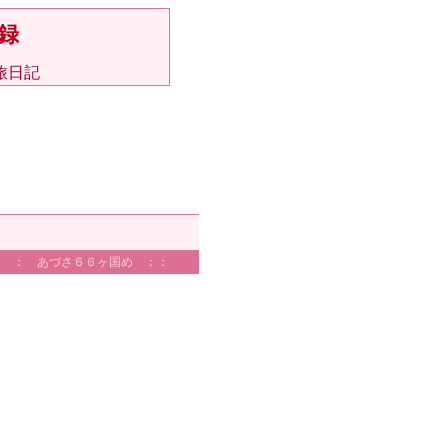
録
旅日記
め ： あづさ６６ヶ国め ：：