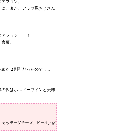
ニアフラン。
くに、また、アラブ系おじさん
・
ニアフラン！！！
た言葉。
込めた２割引だったのでしょ
後の夜はボルドーワインと美味
、カッテージチーズ、ビール／宿