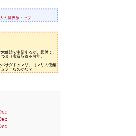
人の世界旅トップ
ナ大使館で申請するが、受付で、
。つまり実質取得不可能。
ンバサダドュマリ」（マリ大使館
ピュラーなのかな？
Dec
Dec
Dec