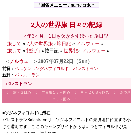
*
国名メニュー
/ name order*
2人の世界旅 日々の記録
4年3ヶ月、1日も欠かさず綴った旅日記
旅して
»
2人の世界旅
»
旅日記
»
ノルウェー
»
旅して
»
旅紀行
»旅日記 »
世界旅
»
ノルウェー
»
＜
ノルウェー
＞2007年07月22日（Sun）
前日
：
ベルゲン→ソグネフィヨルド→バレストラン
翌日
：
バレストラン
バレストラン
：： 旅７３日め ： 世界旅１３ヶ国め ： 和人２０８ヶ国め ： あづさ
３５ヶ国め ：：
■ソグネフィヨルドに滞在
バレストランBalestrandは、ソグネフィヨルドの景勝地に位置する小
さな港町です。ここのキャンプサイトからはいつもフィヨルドが見