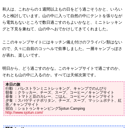
和人は、これからの１週間以上もの日をどう過ごそうかと、いろい
ろと検討しています。山の中に入って自然の中にテントを張りなが
ら電気もないところで数日過ごすのもよいかなと、ミニトレッキン
グと下見を兼ねて、山の中へおでかけしてきてくれました。
ここのキャンプサイトにはキッチン備え付けのフライパン類はない
ので、久々に自前のコッヘルで炊事しました。一層キャンプっぽさ
が表れ、楽しいです。
明日から、どう過ごすのかな。このキャンプサイトで過ごすのか、
それとも山の中に入るのか。すべては天候次第です。
本日の旅
行動 ：バレストランミニトレッキング、キャンプでのんびり
朝食 ：クラッカー、チーズ、スープ、コーヒー／キャンプサイト
昼食 ：トマトと豆のカレー、ごはん、コーヒー／キャンプサイト
夕食 ：スパゲティナポリタン、チーズ、スープ、マッシュポテト、紅
茶／キャンプサイト
宿泊 ：ショトゥンキャンピングSjotun Camping
http://www.sjotun.com/