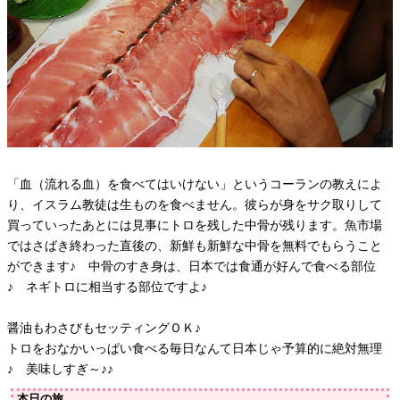
「血（流れる血）を食べてはいけない」というコーランの教えによ
り、イスラム教徒は生ものを食べません。彼らが身をサク取りして
買っていったあとには見事にトロを残した中骨が残ります。魚市場
ではさばき終わった直後の、新鮮も新鮮な中骨を無料でもらうこと
ができます♪ 中骨のすき身は、日本では食通が好んで食べる部位
♪ ネギトロに相当する部位ですよ♪
醤油もわさびもセッティングＯＫ♪
トロをおなかいっぱい食べる毎日なんて日本じゃ予算的に絶対無理
♪ 美味しすぎ～♪♪
本日の旅