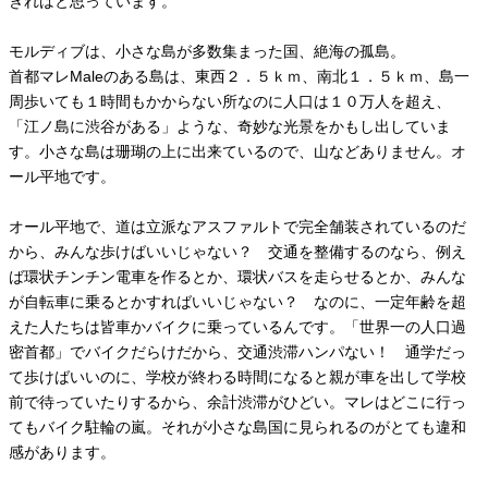
きればと思っています。
モルディブは、小さな島が多数集まった国、絶海の孤島。
首都マレMaleのある島は、東西２．５ｋｍ、南北１．５ｋｍ、島一
周歩いても１時間もかからない所なのに人口は１０万人を超え、
「江ノ島に渋谷がある」ような、奇妙な光景をかもし出していま
す。小さな島は珊瑚の上に出来ているので、山などありません。オ
ール平地です。
オール平地で、道は立派なアスファルトで完全舗装されているのだ
から、みんな歩けばいいじゃない？ 交通を整備するのなら、例え
ば環状チンチン電車を作るとか、環状バスを走らせるとか、みんな
が自転車に乗るとかすればいいじゃない？ なのに、一定年齢を超
えた人たちは皆車かバイクに乗っているんです。「世界一の人口過
密首都」でバイクだらけだから、交通渋滞ハンパない！ 通学だっ
て歩けばいいのに、学校が終わる時間になると親が車を出して学校
前で待っていたりするから、余計渋滞がひどい。マレはどこに行っ
てもバイク駐輪の嵐。それが小さな島国に見られるのがとても違和
感があります。