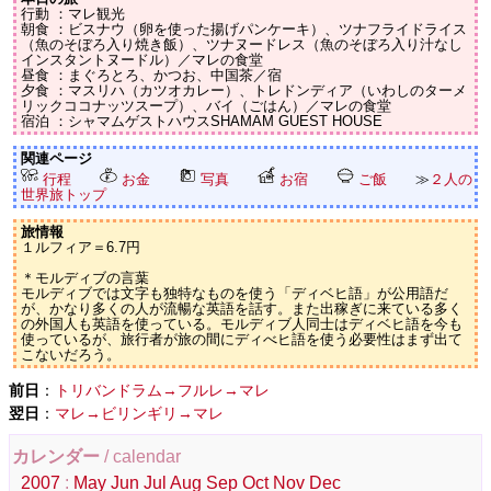
行動 ：マレ観光
朝食 ：ビスナウ（卵を使った揚げパンケーキ）、ツナフライドライス
（魚のそぼろ入り焼き飯）、ツナヌードレス（魚のそぼろ入り汁なし
インスタントヌードル）／マレの食堂
昼食 ：まぐろとろ、かつお、中国茶／宿
夕食 ：マスリハ（カツオカレー）、トレドンディア（いわしのターメ
リックココナッツスープ）、バイ（ごはん）／マレの食堂
宿泊 ：シャマムゲストハウスSHAMAM GUEST HOUSE
関連ページ
行程
お金
写真
お宿
ご飯
≫
２人の
世界旅トップ
旅情報
１ルフィア＝6.7円
＊モルディブの言葉
モルディブでは文字も独特なものを使う「ディベヒ語」が公用語だ
が、かなり多くの人が流暢な英語を話す。また出稼ぎに来ている多く
の外国人も英語を使っている。モルディブ人同士はディベヒ語を今も
使っているが、旅行者が旅の間にディべヒ語を使う必要性はまず出て
こないだろう。
前日
：
トリバンドラム→フルレ→マレ
翌日
：
マレ→ビリンギリ→マレ
カレンダー
/ calendar
2007
:
May
Jun
Jul
Aug
Sep
Oct
Nov
Dec