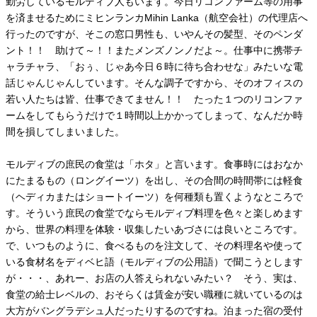
勤労しているモルディブ人もいます。今日リコンファーム等の用事
を済ませるためにミヒンランカMihin Lanka（航空会社）の代理店へ
行ったのですが、そこの窓口男性も、いやんその髪型、そのペンダ
ント！！ 助けて～！！またメンズノンノだよ～。仕事中に携帯チ
ャラチャラ、「おぅ、じゃあ今日６時に待ち合わせな」みたいな電
話じゃんじゃんしています。そんな調子ですから、そのオフィスの
若い人たちは皆、仕事できてません！！ たった１つのリコンファ
ームをしてもらうだけで１時間以上かかってしまって、なんだか時
間を損してしまいました。
モルディブの庶民の食堂は「ホタ」と言います。食事時にはおなか
にたまるもの（ロングイーツ）を出し、その合間の時間帯には軽食
（ヘディカまたはショートイーツ）を何種類も置くようなところで
す。そういう庶民の食堂でならモルディブ料理を色々と楽しめます
から、世界の料理を体験・収集したいあづさには良いところです。
で、いつものように、食べるものを注文して、その料理名や使って
いる食材名をディベヒ語（モルディブの公用語）で聞こうとします
が・・・、あれー、お店の人答えられないみたい？ そう、実は、
食堂の給士レベルの、おそらくは賃金が安い職種に就いているのは
大方がバングラデシュ人だったりするのですね。泊まった宿の受付