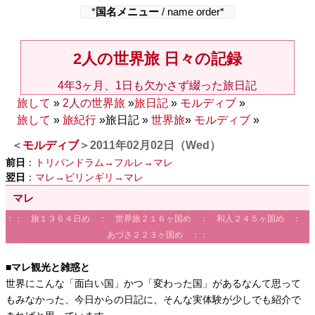
*
国名メニュー
/ name order*
2人の世界旅 日々の記録
4年3ヶ月、1日も欠かさず綴った旅日記
旅して
»
2人の世界旅
»
旅日記
»
モルディブ
»
旅して
»
旅紀行
»旅日記 »
世界旅
»
モルディブ
»
＜
モルディブ
＞2011年02月02日（Wed）
前日
：
トリバンドラム→フルレ→マレ
翌日
：
マレ→ビリンギリ→マレ
マレ
：： 旅１３６４日め ： 世界旅２１６ヶ国め ： 和人２４５ヶ国め ：
あづさ２２３ヶ国め ：：
■マレ観光と雑惑と
世界にこんな「面白い国」かつ「変わった国」があるなんて思って
もみなかった、今日からの日記に、そんな実体験が少しでも紹介で