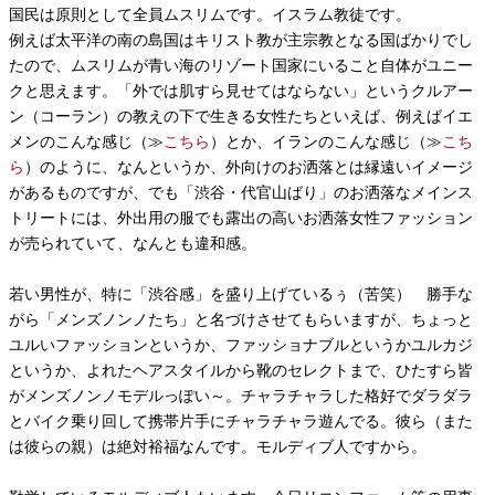
国民は原則として全員ムスリムです。イスラム教徒です。
例えば太平洋の南の島国はキリスト教が主宗教となる国ばかりでし
たので、ムスリムが青い海のリゾート国家にいること自体がユニー
クと思えます。「外では肌すら見せてはならない」というクルアー
ン（コーラン）の教えの下で生きる女性たちといえば、例えばイエ
メンのこんな感じ（≫
こちら
）とか、イランのこんな感じ（≫
こち
ら
）のように、なんというか、外向けのお洒落とは縁遠いイメージ
があるものですが、でも「渋谷・代官山ばり」のお洒落なメインス
トリートには、外出用の服でも露出の高いお洒落女性ファッション
が売られていて、なんとも違和感。
若い男性が、特に「渋谷感」を盛り上げているぅ（苦笑） 勝手な
がら「メンズノンノたち」と名づけさせてもらいますが、ちょっと
ユルいファッションというか、ファッショナブルというかユルカジ
というか、よれたヘアスタイルから靴のセレクトまで、ひたすら皆
がメンズノンノモデルっぽい～。チャラチャラした格好でダラダラ
とバイク乗り回して携帯片手にチャラチャラ遊んでる。彼ら（また
は彼らの親）は絶対裕福なんです。モルディブ人ですから。