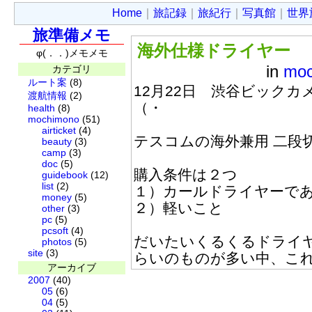
Home
｜
旅記録
｜
旅紀行
｜
写真館
｜
世界
旅準備メモ
海外仕様ドライヤー
φ(．．)メモメモ
in
moc
カテゴリ
ルート案
(8)
12月22日 渋谷ビック
渡航情報
(2)
（・
health
(8)
mochimono
(51)
airticket
(4)
テスコムの海外兼用 二段切
beauty
(3)
camp
(3)
doc
(5)
購入条件は２つ
guidebook
(12)
list
(2)
１）カールドライヤーで
money
(5)
２）軽いこと
other
(3)
pc
(5)
pcsoft
(4)
だいたいくるくるドライ
photos
(5)
site
(3)
らいのものが多い中、こ
アーカイブ
2007
(40)
05
(6)
04
(5)