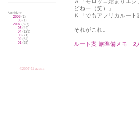
Ａ「モロッコ始まりエジ
どねー（笑）」
*archives
Ｋ「でもアフリカルート
2008
(1)
05
(1)
2007
(327)
05
(44)
それがこれ。
04
(123)
03
(71)
02
(64)
01
(25)
ルート案 旅準備メモ：2
©2007-11 azusa