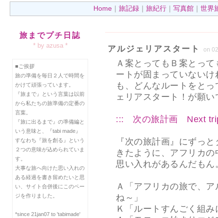
Home
｜
旅記録
｜
旅紀行
｜
写真館
｜
世界
旅までプチ日誌
* by azusa *
アルジェリアスタート
on 0
Ａ案とってもＢ案とって
■ご挨拶
ートが固まっていないけ
旅の準備を毎日２人で時間を
も、どんなルートをとっ
かけて頑張っています。
『旅まで』という言葉は以前
ェリアスタート！が願い
から私たちの旅準備の定番の
言葉。
::: 次の旅計画 Next trip 
『旅に出るまで』の準備編と
いう意味と、『tabi made』
『次の旅計画』にずっと
すなわち『旅を創る』という
２つの意味が込められていま
きたように、アフリカの
す。
思い入れがあるんだもん
大事な旅へ向けた思い入れの
ある経過を書き留めたいと思
Ａ「アフリカの旅で、ア
い、サイト合併後にこのペー
ジを作りました。
ね～」
Ｋ「ルートすんごく組み
*since 21jan07 to 'tabimade'