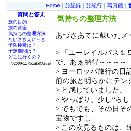
Home
｜
旅記録
｜
旅紀行
｜
写真館
｜
質問と答え
気持ちの整理方法
旅の目的
旅の資金
気持ちの整理方法
あづさあてに戴いたメ
たびさきえにっき
予防接種は？
予定期間は？
> 「ユーレイルパス１
どこに行くの？
で、あぁ納得～～～～
©2006-11 Kazuto&Azusa
> ヨーロッパ旅行の日
前の旅と明らかにテン
> と感じていました。
> やっぱり、少し“ら
> でもでも、その日
宝物ですし
> この次見るものは、