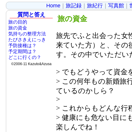
Home
｜
旅記録
｜
旅紀行
｜
写真館
｜
質問と答え
旅の資金
旅の目的
旅の資金
気持ちの整理方法
旅先でふと出会った女
たびさきえにっき
来ていた方）と、その
予防接種は？
予定期間は？
す。その中でいただい
どこに行くの？
©2006-11 Kazuto&Azusa
> でもどうやって資金
> この何年もの新婚
ているのかしら？
>
> これからもどんな行
> 健康にも危ない目
楽しんでね！