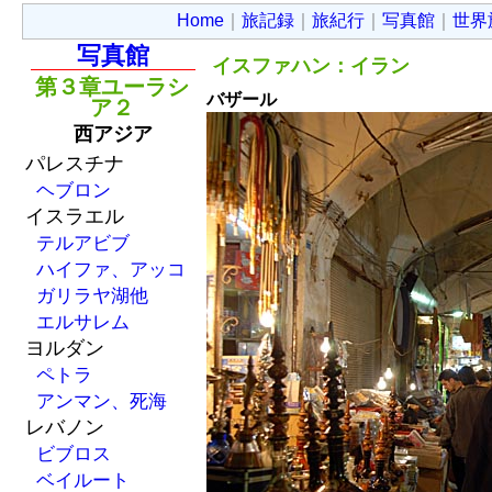
Home
｜
旅記録
｜
旅紀行
｜
写真館
｜
世界
写真館
イスファハン：イラン
第３章ユーラシ
バザール
ア２
西アジア
パレスチナ
ヘブロン
イスラエル
テルアビブ
ハイファ、アッコ
ガリラヤ湖他
エルサレム
ヨルダン
ペトラ
アンマン、死海
レバノン
ビブロス
ベイルート