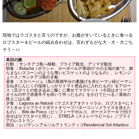
現地ではラゴスタと言うのですが、お腹がすいているときに食べる
ロブスター＆ビールの組み合わせは、言わずもがな大・大・大ごち
そう～♪♪
本日の旅
行動 ：サンチアゴ島へ移動、プライア観光、アソマダ観光
朝食 ：Bolacha（ボラシャ、カーボベルデ筆頭の“その土地の食”で、膨
らまないスコーンのような厚いビスケットのようなもの）、レモンジ
ュース／サンチアゴ島行き船
昼食 ：スカベージュ（魚の尾側半分の素揚げを赤ピーマン緑ピーマン
玉ねぎにんにくの塩味しっかりトマト煮込みに入れたもの）をアロー
ス（豆少々との炊き込みご飯）に乗せてマラゲット（今回はオリーブ
オイルの中で赤唐辛子を砕いて作ったもの）をかけてたべる／港前の
路上ごはん屋
夕食 ：Lagosta ao Natural（ラゴスタアオナトゥラル、ロブスターにト
マトきゅうりフライドポテトオリーブバターコンソメライスを添えた
もの）、Bife de Porco（ビッフィーデポルコ、ポークステーキで付け
合せはロブスターと同じ）、STRELA（ストレーラビール）／プライ
アのレストラン
宿泊 ：レジデンシアルソルアトランティコResidencial Sol Atlantico