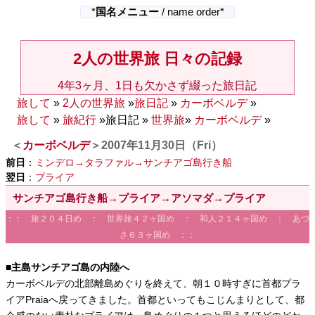
*
国名メニュー
/ name order*
2人の世界旅 日々の記録
4年3ヶ月、1日も欠かさず綴った旅日記
旅して
»
2人の世界旅
»
旅日記
»
カーボベルデ
»
旅して
»
旅紀行
»旅日記 »
世界旅
»
カーボベルデ
»
＜
カーボベルデ
＞2007年11月30日（Fri）
前日
：
ミンデロ→タラファル→サンチアゴ島行き船
翌日
：
プライア
サンチアゴ島行き船→プライア→アソマダ→プライア
：： 旅２０４日め ： 世界旅４２ヶ国め ： 和人２１４ヶ国め ： あづ
さ６３ヶ国め ：：
■主島サンチアゴ島の内陸へ
カーボベルデの北部離島めぐりを終えて、朝１０時すぎに首都プラ
イアPraiaへ戻ってきました。首都といってもこじんまりとして、都