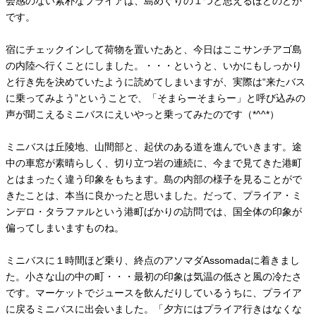
会感のない素朴なプライアは、島めぐりの１つと思えるほどのどか
です。
宿にチェックインして荷物を置いたあと、今日はここサンチアゴ島
の内陸へ行くことにしました。・・・というと、いかにもしっかり
と行き先を決めていたように読めてしまいますが、実際は“来たバス
に乗ってみよう”ということで、「そまらーそまらー」と呼び込みの
声が聞こえるミニバスにえいやっと乗ってみたのです（*^^*）
ミニバスは丘陵地、山間部と、起伏のある道を進んでいきます。途
中の車窓が素晴らしく、切り立つ岩の連続に、今まで見てきた港町
とはまったく違う印象をもちます。島の内部の様子を見ることがで
きたことは、本当に良かったと思いました。だって、プライア・ミ
ンデロ・タラファルという港町ばかりの訪問では、国全体の印象が
偏ってしまいますものね。
ミニバスに１時間ほど乗り、終点のアソマダAssomadaに着きまし
た。小さな山の中の町・・・最初の印象は気温の低さと風の冷たさ
です。マーケットでジュースを飲んだりしているうちに、プライア
に戻るミニバスに出会いました。「夕方にはプライア行きはなくな