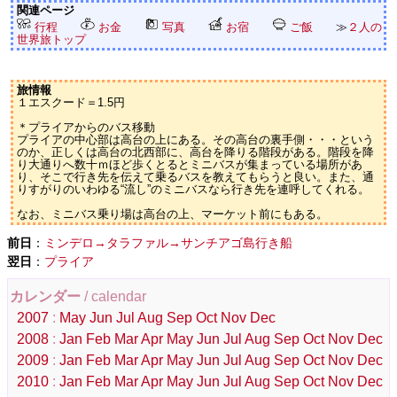
関連ページ
行程
お金
写真
お宿
ご飯
≫
２人の
世界旅トップ
旅情報
１エスクード＝1.5円
＊プライアからのバス移動
プライアの中心部は高台の上にある。その高台の裏手側・・・という
のか、正しくは高台の北西部に、高台を降りる階段がある。階段を降
り大通りへ数十ｍほど歩くとるとミニバスが集まっている場所があ
り、そこで行き先を伝えて乗るバスを教えてもらうと良い。また、通
りすがりのいわゆる“流し”のミニバスなら行き先を連呼してくれる。
なお、ミニバス乗り場は高台の上、マーケット前にもある。
前日
：
ミンデロ→タラファル→サンチアゴ島行き船
翌日
：
プライア
カレンダー
/ calendar
2007
:
May
Jun
Jul
Aug
Sep
Oct
Nov
Dec
2008
:
Jan
Feb
Mar
Apr
May
Jun
Jul
Aug
Sep
Oct
Nov
Dec
2009
:
Jan
Feb
Mar
Apr
May
Jun
Jul
Aug
Sep
Oct
Nov
Dec
2010
:
Jan
Feb
Mar
Apr
May
Jun
Jul
Aug
Sep
Oct
Nov
Dec