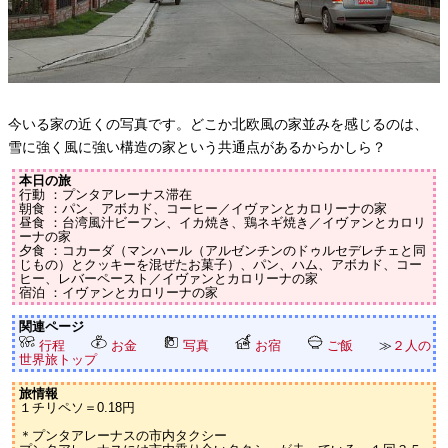
今いる家の近くの写真です。どこか北欧風の家並みを感じるのは、
雪に強く風に強い構造の家という共通点があるからかしら？
本日の旅
行動 ：プンタアレーナス滞在
朝食 ：パン、アボカド、コーヒー／イヴァンとカロリーナの家
昼食 ：台湾風汁ビーフン、イカ焼き、鶏ネギ焼き／イヴァンとカロリ
ーナの家
夕食 ：コカーダ（マンハール（アルゼンチンのドゥルセデレチェと同
じもの）とクッキーを混ぜたお菓子）、パン、ハム、アボカド、コー
ヒー、レバーペースト／イヴァンとカロリーナの家
宿泊 ：イヴァンとカロリーナの家
関連ページ
行程
お金
写真
お宿
ご飯
≫
２人の
世界旅トップ
旅情報
１チリペソ＝0.18円
＊プンタアレーナスの市内タクシー