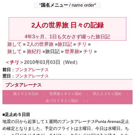
*
国名メニュー
/ name order*
2人の世界旅 日々の記録
4年3ヶ月、1日も欠かさず綴った旅日記
旅して
»
2人の世界旅
»
旅日記
»
チリ
»
旅して
»
旅紀行
»旅日記 »
世界旅
»
チリ
»
＜
チリ
＞2010年03月03日（Wed）
前日
：
プンタアレーナス
翌日
：
プンタアレーナス
プンタアレーナス
：： 旅１０２８日め ： 世界旅１８０ヶ国め ： 和人２３５ヶ国め ：
あづさ１９２ヶ国め ：：
■足止め５日目
地震の日から起算して１週間のプンタアレーナスPunta Arenas足止
め確定となりました。予定のフライトは土曜日、今日は水曜日。ち