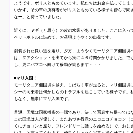
ようです。ポリスともめています。私たちはお金を払ってしま
いかず、その車の所有者がポリスともめている様子を傍らで聞
なー」と待っていました。
近くに、ヤギ（と思う）の皮の水袋がありました。ここに入っ
ペットボトルに詰めて、お昼頃ようやくの出発です。
舗装された良い道を走り、夕方、ようやくモーリタニア側国境
は、ヌアクショットを出てから実に４６時間かかりました。で
し、更にバマコへ向けて移動が続きます・・・
■マリ入国！
モーリタニア側国境を越え、しばらく車が走ると、マリ側国境
シーの同乗者は何かしらのトラブルを起こしている様子です。
もなく、無事にマリ入国です。
普通、国境は国家機密の一端であり、決して写真すら撮っては
この国境は人が優しく、またあづさ得意のニコニコチョコン（
くにチョコンと座り、フレンドリーに話しを始める）で、おじ
い？」と言ってくれます。仲良くなったら写真も撮らせてもら