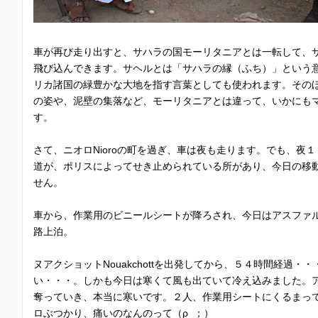
車が再び走り出すと、サハラの国モーリタニアとは一転して、
飛び込んできます。サヘルとは「サハラの縁（ふち）」という
リカ諸国の緑豊かな大地を指す言葉としても使われます。その
の姿や、泥壁の集落など、モーリタニアとは違って、いかにも
す。
さて、ニオロNioroの町を過ぎ、車は夜も走ります。でも、夜
道が、ポリスによってせき止められている所があり、今日の移
せん。
車から、作業用のビニールシートが降ろされ、今日はアスファ
路上泊。
ヌアクショットNouakchottを出発してから、５４時間経過
い・・・。しかも今日は寒くて風も出ていて冷え込みました。
奪っていき、本当に寒いです。２人、作業用シートにくるまっ
ロぶつかり、痛いのなんのって（ρ_；）