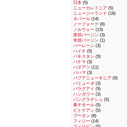
日本
(5)
ニューカレドニア
(5)
ニュージーランド
(18)
ネパール
(14)
ノーフォーク
(8)
ノルウェー
(13)
英領バージン
(3)
米領バージン
(1)
バーレーン
(3)
ハイチ
(5)
パキスタン
(9)
パナマ
(3)
バヌアツ
(11)
バハマ
(3)
パプアニューギニア
(9)
バミューダ
(3)
パラグアイ
(9)
ハンガリー
(3)
バングラデシュ
(5)
東チモール
(5)
ピトケアン
(5)
ブータン
(8)
フィジー
(14)
フィリピン
(5)