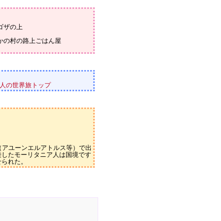
ゴザの上
かの村の路上ごはん屋
人の世界旅トップ
の町（アユーンエルアトルス等）で出
乗したモーリタニア人は国境です
せられた。