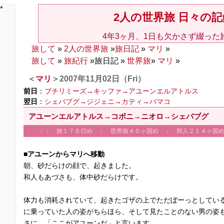
*
2人の世界旅 日々の記
4年3ヶ月、1日も欠かさず綴った
旅して
»
2人の世界旅
»
旅日記
»
マリ
»
旅して
»
旅紀行
»旅日記 »
世界旅
»
マリ
»
＜
マリ
＞2007年11月02日（Fri）
前日
：
ブチリミーズ→キッファ→アユーンエルアトルス
翌日
：
シェバブグ→ジジェニ→カティ→バマコ
アユーンエルアトルス→コボニ→ニオロ→シェバブグ
：： 旅１７６日め ： 世界旅４０ヶ国め ： 和人２１４ヶ国
■アユーンからマリへ移動
朝、砂だらけの顔で、起きました。
和人もあづさも、体中砂だらけです。
体力も消耗されていて、起きたゴザの上でただぼーっとしてい
に乗っていた人の姿がちらほら、そして見たことのない男の姿
さに、「ここがアユーンだ」と言います。