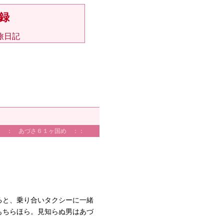
録
旅日記
め ： あづさ６１ヶ国め ：：
ると、乗り合いタクシーに一緒
もちらほら。見知らぬ男はあづ