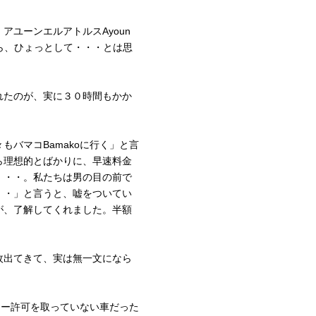
ユーンエルアトルスAyoun
から、ひょっとして・・・とは思
れたのが、実に３０時間もかか
バマコBamakoに行く」と言
ら理想的とばかりに、早速料金
・・・。私たちは男の目の前で
・・」と言うと、嘘をついてい
が、了解してくれました。半額
枚出てきて、実は無一文になら
シー許可を取っていない車だった