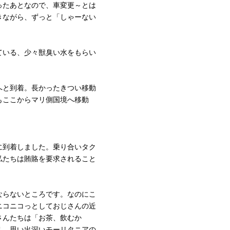
ったあとなので、車変更～とは
きながら、ずっと「しゃーない
ている、少々獣臭い水をもらい
へと到着。長かったきつい移動
もここからマリ側国境へ移動
に到着しました。乗り合いタク
私たちは賄賂を要求されること
ならないところです。なのにこ
ニコニコっとしておじさんの近
さんたちは「お茶、飲むか
え、思い出深いモーリタニアの