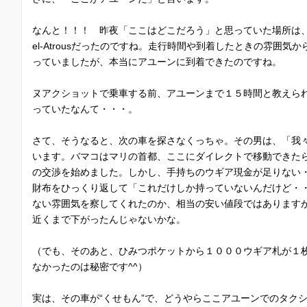
なんと！！！ 昨夜「ここはどこだろう」と思っていた場所は、ア
el-Atrousだったのですね。走行時間や到着したときの雰囲気
っていましたが、本当にアユーンに到着できたのですね。
ヌアクショットで乗車する前、アユーンまで１５時間と教えら
っていたなんて・・・。
さて、そうなると、次の車を探さなくっちゃ。その男は、「我々も
います。バマコはマリの首都、ここにダイレクトで移動できた
の交渉を始めました。しかし、手持ちのウギア現金が足りない
財布をひっくり返して「これだけしか持っていないんだけど・
ない雰囲気を察してくれたのか、相当の安い値段ではあります
近くまで下がったんじゃないかな。
（でも、そのあと、ひみつポケットから１０００ウギア札が１
なかったのは秘密です^^）
実は、その車が“くせもん”で、どうやらここアユーンでのタク