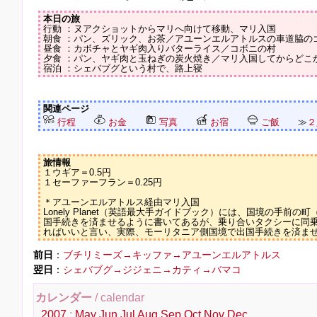
本日の旅
行動 ：ヌアクショットからマリへ向けて移動、マリ入国
朝食 ：パン、ズリック、お茶／アユーンエルアトルスの車道脇の
昼食 ：カボチャとヤギ肉入りバターライス／コボニの村
夕食 ：パン、ヤギ肉と玉ねぎの炭火焼き／マリ入国してからどこ
宿泊 ：シェバブグという村で、路上寝
関連ページ
行程
お金
写真
お宿
ご飯
≫
２
旅情報
１ウギア＝0.5円
１セーファーフラン＝0.25円
＊アユーンエルアトルス経由マリ入国
Lonely Planet（英語最大手ガイドブック）には、国境の手前
国手続きを済ませるように書いてあるが、乗り合いタクシーに同
ればいいと言い、実際、モーリタニア側国境で出国手続きを済ま
前日
：
ブチリミーズ→キッファ→アユーンエルアトルス
翌日
：
シェバブグ→ジジェニ→カティ→バマコ
カレンダー
/ calendar
2007
:
May
Jun
Jul
Aug
Sep
Oct
Nov
Dec