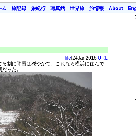
ーム
旅記録
旅紀行
写真館
世界旅
旅情報
About
Eng
life
|24Jan2016|
URL
る割に降雪は穏やかで、これなら横浜に住んで
朝だった。