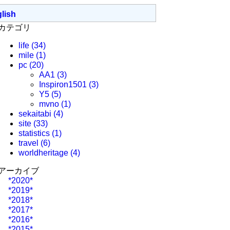
lish
カテゴリ
life
(34)
mile
(1)
pc
(20)
AA1
(3)
Inspiron1501
(3)
Y5
(5)
mvno
(1)
sekaitabi
(4)
site
(33)
statistics
(1)
travel
(6)
worldheritage
(4)
アーカイブ
*2020*
*2019*
*2018*
*2017*
*2016*
*2015*