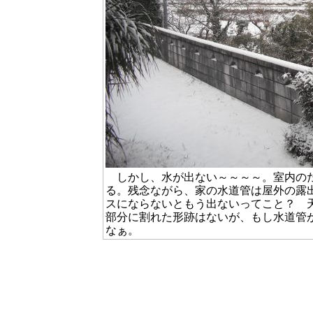
しかし、水が出ない～～～～。室内のた
る。残念ながら、家の水道管は屋外の露
スにならないともう出ないってこと？ 
部分に割れた形跡はないが、もし水道管
なぁ。