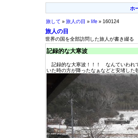
ホ
旅して
»
旅人の目
»
life
» 160124
旅人の目
世界の国を全部訪問した旅人が書き綴る
記録的な大寒波
記録的な大寒波！！！ なんていわれて
いた時の方が降ったなぁなどと安堵した