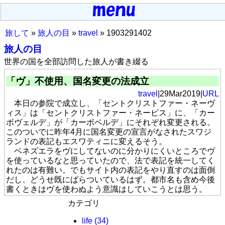
旅して
»
旅人の目
»
travel
» 1903291402
旅人の目
世界の国を全部訪問した旅人が書き綴る
「ヴ」不使用、国名変更の法成立
travel
|29Mar2019|
URL
本日の参院で成立し、「セントクリストファー・ネーヴ
ィス」は「セントクリストファー・ネービス」に、「カー
ボヴェルデ」が「カーボベルデ」にそれぞれ変更される。
このついでに昨年4月に国名変更の宣言がなされたスワジ
ランドの表記もエスワティニに変えるそう。
ベネズエラをヴにしてないのに分かりにくいところでヴ
を使っているなと思っていたので、法で表記を統一してく
れたのは有難い。でもサイト内の表記をやり直すのは面倒
だし、どうせ既にばらついているはず。都市名も含め今後
書くときはヴを使わぬよう意識はしていこうとは思う。
カテゴリ
life
(34)