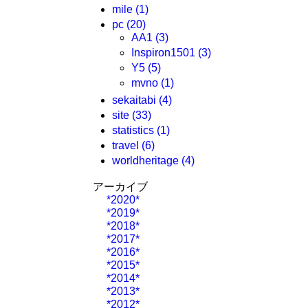
mile
(1)
pc
(20)
AA1
(3)
Inspiron1501
(3)
Y5
(5)
mvno
(1)
sekaitabi
(4)
site
(33)
statistics
(1)
travel
(6)
worldheritage
(4)
アーカイブ
*2020*
*2019*
*2018*
*2017*
*2016*
*2015*
*2014*
*2013*
*2012*