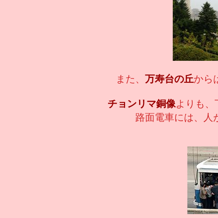
また、
万寿台の丘
から
チョンリマ銅像
よりも、下
路面電車には、人