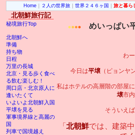
Home
｜
２人の世界旅
｜
世界２４６ヶ国
｜
旅と暮ら
北朝鮮旅行記
秘境旅行Top
めいっぱい平
●
●
●
●
北朝鮮へ
準備
持ち物
わー
日程
万里の長城
今日は
平壌
（ピョンヤ
北京・見る歩く食べ
る飲む楽しむ！
私はホテルの高層階の部屋に
周口店・北京原人に
壌
市内
逢いたくて
いよいよ北朝鮮入国
平壌を見る
そういえば
軍事境界線と高麗の
国
「
北朝鮮
では、建築
列車で国境越え