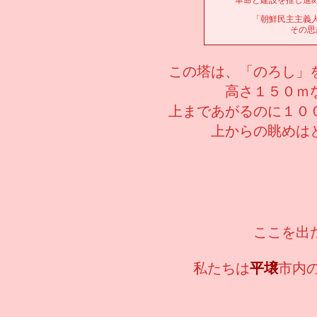
革命と建設を推し進
「朝鮮民主主義
その思
この塔は、「のろし」
高さ１５０ｍ
上まであがるのに１０
上からの眺めは
ここを出
私たちは
平壌
市内