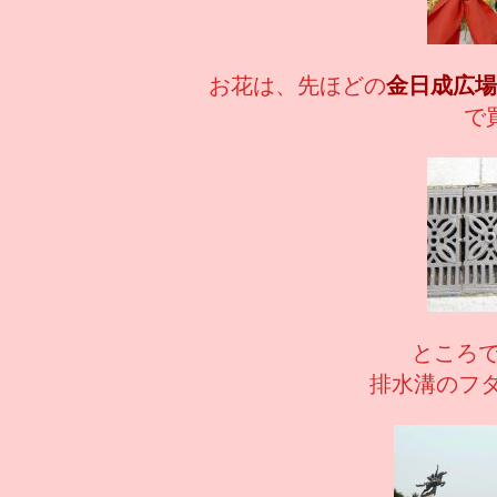
お花は、先ほどの
金日成広場
で
ところでと
排水溝のフ