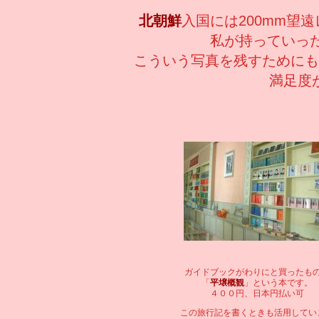
北朝鮮
入国には200mm望
私が持っていった
こういう写真を残すためにも
満足度
ガイドブックがわりにと買ったも
「
平壌概観
」という本です。
４００円、日本円払い可
この旅行記を書くときも活用してい