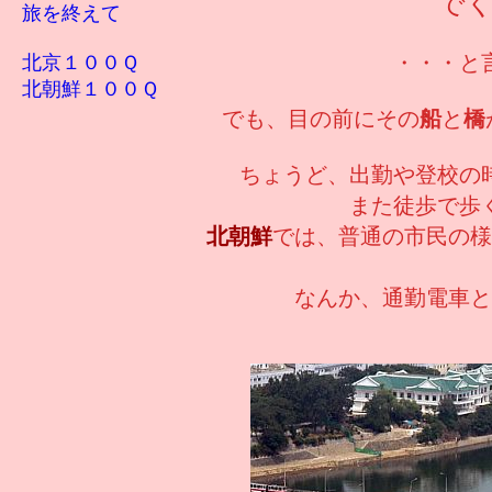
で
旅を終えて
・・・と
北京１００Ｑ
北朝鮮１００Ｑ
でも、目の前にその
船
と
橋
ちょうど、出勤や登校の
また徒歩で歩
北朝鮮
では、普通の市民の様
なんか、通勤電車と