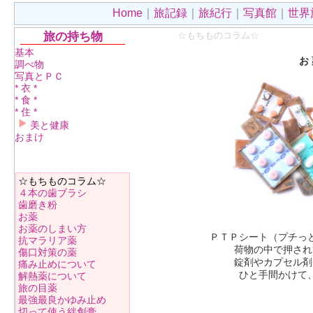
Home
｜
旅記録
｜
旅紀行
｜
写真館
｜
世界
旅の持ち物
☆もちものコラム☆
基本
お 
調べ物
写真とＰＣ
* 衣 *
* 食 *
* 住 *
美と健康
おまけ
☆もちものコラム☆
４本の歯ブラシ
歯磨き粉
お薬
お薬のしまい方
ＰＴＰシート（プチっ
抗マラリア薬
荷物の中で押され
傷口対策の薬
錠剤やカプセル剤
痛み止めについて
ひと手間かけて
解熱薬について
旅の目薬
最強最良かゆみ止め
切って使う絆創膏