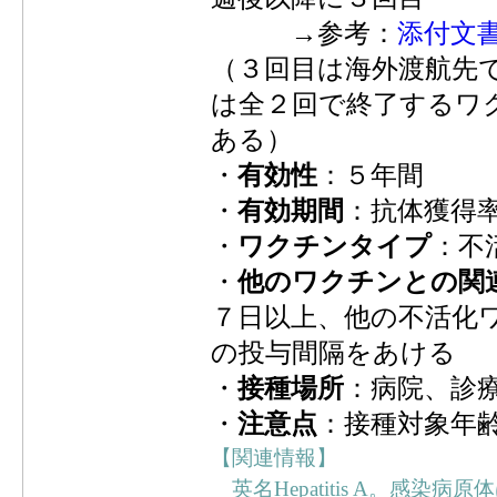
→参考：
添付文
（３回目は海外渡航先
は全２回で終了するワクチ
ある）
・
有効性
：５年間
・
有効期間
：抗体獲得
・
ワクチンタイプ
：不
・
他のワクチンとの関
７日以上、他の不活化
の投与間隔をあける
・
接種場所
：病院、診
・
注意点
：接種対象年
【関連情報】
英名Hepatitis A。感染病原体は