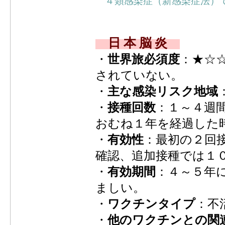
４類感染症（新感染症法）
日 本 脳 炎
・
世界旅必須度
：★☆
されていない。
・
主な感染リスク地域
・
接種回数
：１～４週
おむね１年を経過した
・
有効性
：最初の２回
確認、追加接種では１
・
有効期間
：４～５年
ましい。
・
ワクチンタイプ
：不
・
他のワクチンとの関