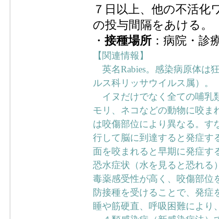
７日以上、他の不活化
の投与間隔をあける。
・
接種場所
：病院・診
【関連情報】
英名Rabies。感染病原体は狂犬
ルス科リッサウイルス属）。
イヌだけでなく全ての哺乳類
モリ、ネコなどの動物に咬ま
は咬傷部位により異なる。す
行して脳に到達すると発症す
面を咬まれると早期に発症す
恐水症状（水を見ると恐れる
毒薬感受性が高く、咬傷部位
防接種を受けることで、発症
睡や筋硬直、呼吸困難により