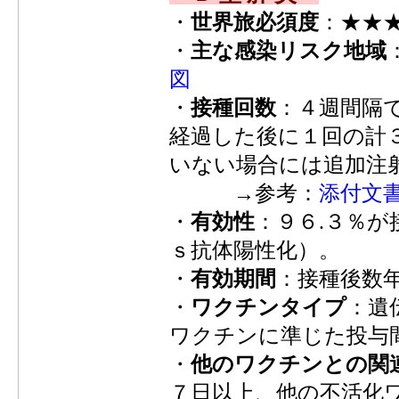
・
世界旅必須度
：★★
・
主な感染リスク地域
図
・
接種回数
：４週間隔
経過した後に１回の計
いない場合には追加注
→参考：
添付文
・
有効性
：９６.３％
ｓ抗体陽性化）。
・
有効期間
：接種後数
・
ワクチンタイプ
：遺
ワクチンに準じた投与
・
他のワクチンとの関
７日以上、他の不活化