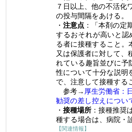
７日以上、他の不活化
の投与間隔をあける。
・
注意点
：「本剤の定
するおそれが高いと認
る者に接種すること。
又は保護者に対して、
れている趣旨並びに予
性について十分な説明
で、注意して接種する
参考→
厚生労働省：
勧奨の差し控えについ
・
接種場所
：接種推奨
種する場合は、病院・
【関連情報】