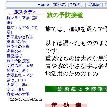
Home
｜
旅記録
｜
旅紀行
｜
写真館
｜
旅スタディ
旅の予防接種
抗マラリア薬（詳
細）
抗マラリア薬（簡
旅では、種類を選んで
易）
界面化学と洗濯
繊維の種類
以下は調べたもののま
感染性の下痢
です。
満月の夜
目薬選び
重要なものは大きな黒
旅の予防接種
青や紫の小さな字は参
女神の星、金星
恒星は、瞬く
地活用のためのもの。
太陽直径＝２分
雲は、白い
夕陽は、赤い
空は、青い
真夜中の太陽
©2006-11 Kazuto&Azusa
黄 熱 病