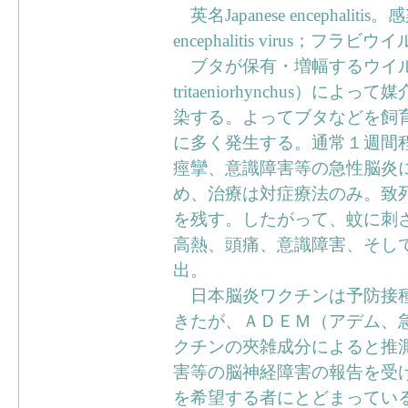
英名Japanese encephali
encephalitis virus；
ブタが保有・増幅するウイルス
tritaeniorhynchus
染する。よってブタなどを飼
に多く発生する。通常１週間
痙攣、意識障害等の急性脳炎
め、治療は対症療法のみ。致
を残す。したがって、蚊に刺
高熱、頭痛、意識障害、そし
出。
日本脳炎ワクチンは予防接種
きたが、ＡＤＥＭ（アデム、
クチンの夾雑成分によると推
害等の脳神経障害の報告を受
を希望する者にとどまってい