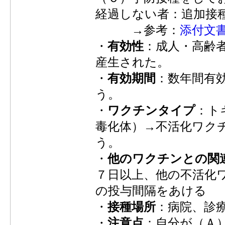
経過しない者：追加接
→参考：
添付文
・
有効性
：成人・高齢
産生された。
・
有効期間
：数年間有
う。
・
ワクチンタイプ
：ト
毒化体）→不活化ワク
う。
・
他のワクチンとの関
７日以上、他の不活化
の投与間隔をあける
・
接種場所
：病院、診
・
注意点
：自分が（Ａ