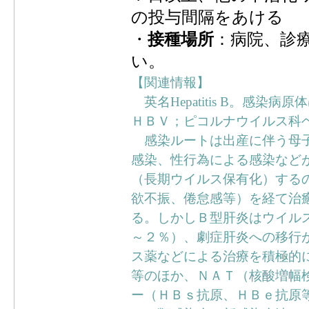
の投与間隔をあける
・
接種場所
：病院、診
い。
【関連情報】
英名Hepatitis B。感染病原体は
ＨＢＶ；ピコルナウイルス科
感染ルートは出産に伴う母子
感染、性行為による感染など
（長期ウイルス保有化）する
欲不振、倦怠感等）を経て治
る。しかしＢ型肝炎はウイル
～２％）、劇症肝炎への移行
ス薬などによる治療を積極的
等のほか、ＮＡＴ（核酸増幅
ー（ＨＢｓ抗原、ＨＢｅ抗原