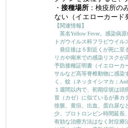
・
接種場所
：検疫所の
ない（イエローカード
【関連情報】
英名Yellow Fever。感染病原体
トガウイルス科フラビウイル
発症後は５割近くが死に至る
リカや南米での感染リスクが
予防接種証明書（イエローカ
サルなど高等脊椎動物に感染
く、蚊（ネッタイシマカ；Aede
１週間以内で、初期症状は頭
冒（カゼ）に似ているが鼻カ
徐脈、黄疸、出血、蛋白尿な
少、プロトロンビン時間延長
有効な治療方法はなく対症療