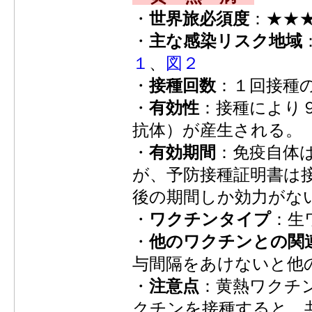
・
世界旅必須度
：★★
・
主な感染リスク地域
１
、
図２
・
接種回数
：１回接種
・
有効性
：接種により
抗体）が産生される。
・
有効期間
：免疫自体
が、予防接種証明書は
後の期間しか効力がな
・
ワクチンタイプ
：生
・
他のワクチンとの関
与間隔をあけないと他
・
注意点
：黄熱ワクチ
クチンを接種すると、