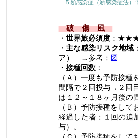
５類感染症（新感染症法）
破 傷 風
・
世界旅必須度
：★★
・
主な感染リスク地域
ア） →参考：
図
・
接種回数
：
（Ａ）一度も予防接種
間隔で２回投与→２回
は１２～１８ヶ月後の
（Ｂ）予防接種をして
経過した者：１回の追
与）。
（Ｃ）予防接種をして