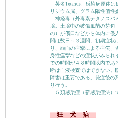
英名Tetanus。感染病原体は破傷風
リジウム属、グラム陽性偏性
神経毒（外毒素テタノスパミ
壌。土壌中の破傷風菌の芽包
の）が傷口などから体内に侵
間は数日～３週間、初期症状
り、顔面の痙攣による痙笑、
身性痙攣などの症状がみられ
での時間が４８時間以内であ
断は血液検査ではできない。
障害は重要である。発症後の
り行う。
５類感染症（新感染症法）
狂 犬 病