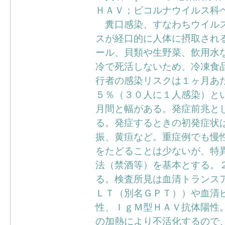
ＨＡＶ；ピコルナウイルス科
糞口感染、すなわちウイルス
スが経口的に人体に摂取され
ール、貝類や生野菜、飲用水
冷で死活しないため、冷凍食
行者の感染リスクは１ヶ月あた
５％（３０人に１人感染）と
月間と幅がある。発症前兆と
る。発症するときの初発症状
振、黄疸など。重症例でも慢
をたどることは少ないが、特
法（禁酒等）を基本とする。
る。検査所見は血清トランス
ＬＴ（別名ＧＰＴ））や血清
性、ＩｇＭ型ＨＡＶ抗体陽性
の加熱により不活化するので