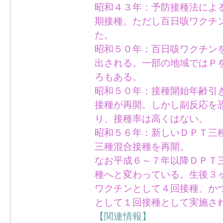
昭和４３年：予防接種法によ
期接種。ただし百日咳ワクチ
た。
昭和５０年：百日咳ワクチン
出される。一部の地域ではＰ
ろもある。
昭和５０年：接種開始年齢引
接種が再開。しかし副反応を
り、接種率は高くはない。
昭和５６年：新しいＤＰＴ三
三種混合接種を再開。
なお平成６～７年以降ＤＰＴ
種へと変わっている。生後３
ワクチンとして４回接種、か
として１回接種として実施さ
【関連情報】