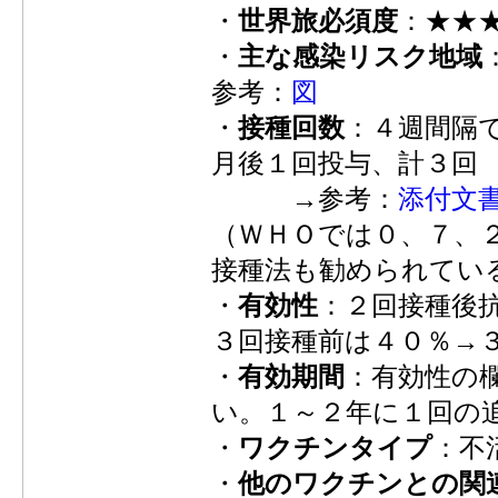
・
世界旅必須度
：★★
・
主な感染リスク地域
参考：
図
・
接種回数
：４週間隔
月後１回投与、計３回
→参考：
添付文
（ＷＨＯでは０、７、
接種法も勧められてい
・
有効性
：２回接種後
３回接種前は４０％→
・
有効期間
：有効性の
い。１～２年に１回の
・
ワクチンタイプ
：不
・
他のワクチンとの関