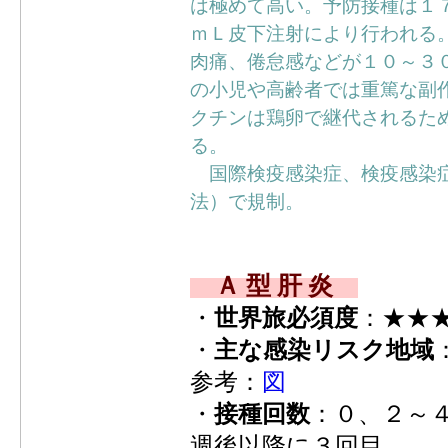
は極めて高い。予防接種は１
ｍＬ皮下注射により行われる
肉痛、倦怠感などが１０～３
の小児や高齢者では重篤な副
クチンは鶏卵で継代されるた
る。
国際検疫感染症、検疫感染症
法）で規制。
Ａ 型 肝 炎
・
世界旅必須度
：★★
・
主な感染リスク地域
参考：
図
・
接種回数
：０、２～
週後以降に３回目