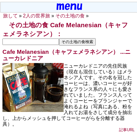
旅して
»
2人の世界旅
»
その土地の食
»
その土地の食 Cafe Melanesian（キャフ
ェメラネシアン）：
Cafe Melanesian（キャフェメラネシアン） ...
ニ
ューカレドニア
ニューカレドニアの先住民族
（現在も混住している）はメラ
ネシア人です。その名を冠した
コーヒーは、濃いコーヒーが好
きなフランス系の人々にも愛さ
れていました。フランス人って
よくコーヒーをプランジャーで
淹れるよね（写真にある、粉を
入れてお湯をさして成分を抽出
し、上からメッシュを押してコーヒーがらを分離する器
具）。
記事URL