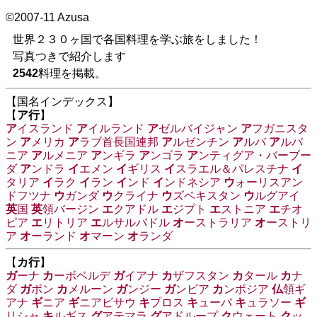
©2007-11 Azusa
世界２３０ヶ国で各国料理を学ぶ旅をしました！
写真つきで紹介します
2542
料理を掲載。
【国名インデックス】
【
ア行
】
ア
イスランド
ア
イルランド
ア
ゼルバイジャン
ア
フガニスタ
ン
ア
メリカ
ア
ラブ首長国連邦
ア
ルゼンチン
ア
ルバ
ア
ルバ
ニア
ア
ルメニア
ア
ンギラ
ア
ンゴラ
ア
ンティグア・バーブー
ダ
ア
ンドラ
イ
エメン
イ
ギリス
イ
スラエル＆パレスチナ
イ
タリア
イ
ラク
イ
ラン
イ
ンド
イ
ンドネシア
ウ
ォーリスアン
ドフツナ
ウ
ガンダ
ウ
クライナ
ウ
ズベキスタン
ウ
ルグアイ
英
国
英
領バージン
エ
クアドル
エ
ジプト
エ
ストニア
エ
チオ
ピア
エ
リトリア
エ
ルサルバドル
オ
ーストラリア
オ
ーストリ
ア
オ
ーランド
オ
マーン
オ
ランダ
【
カ行
】
ガ
ーナ
カ
ーボベルデ
ガ
イアナ
カ
ザフスタン
カ
タール
カ
ナ
ダ
ガ
ボン
カ
メルーン
ガ
ンジー
ガ
ンビア
カ
ンボジア
仏
領ギ
アナ
ギ
ニア
ギ
ニアビサウ
キ
プロス
キ
ューバ
キ
ュラソー
ギ
リシャ
キ
ルギス
グ
アテマラ
グ
アドループ
ク
ウェート
ク
ッ