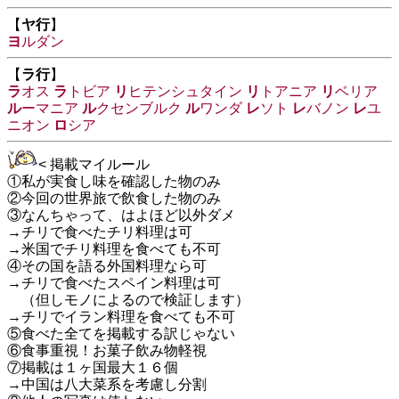
【
ヤ行
】
ヨ
ルダン
【
ラ行
】
ラ
オス
ラ
トビア
リ
ヒテンシュタイン
リ
トアニア
リ
ベリア
ル
ーマニア
ル
クセンブルク
ル
ワンダ
レ
ソト
レ
バノン
レ
ユ
ニオン
ロ
シア
< 掲載マイルール
①私が実食し味を確認した物のみ
②今回の世界旅で飲食した物のみ
③なんちゃって、はよほど以外ダメ
→チリで食べたチリ料理は可
→米国でチリ料理を食べても不可
④その国を語る外国料理なら可
→チリで食べたスペイン料理は可
（但しモノによるので検証します）
→チリでイラン料理を食べても不可
⑤食べた全てを掲載する訳じゃない
⑥食事重視！お菓子飲み物軽視
⑦掲載は１ヶ国最大１６個
→中国は八大菜系を考慮し分割