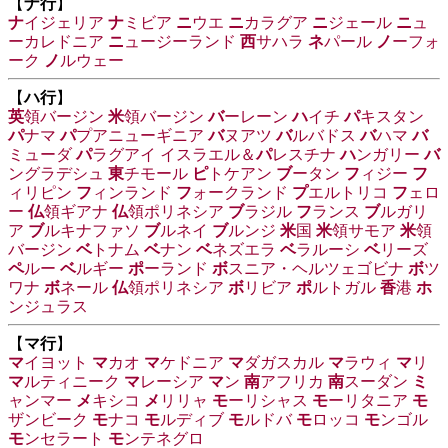
【
ナ行
】
ナ
イジェリア
ナ
ミビア
ニ
ウエ
ニ
カラグア
ニ
ジェール
ニ
ュ
ーカレドニア
ニ
ュージーランド
西
サハラ
ネ
パール
ノ
ーフォ
ーク
ノ
ルウェー
【
ハ行
】
英
領バージン
米
領バージン
バ
ーレーン
ハ
イチ
パ
キスタン
パ
ナマ
パ
プアニューギニア
バ
ヌアツ
バ
ルバドス
バ
ハマ
バ
ミューダ
パ
ラグアイ
イスラエル＆
パ
レスチナ
ハ
ンガリー
バ
ングラデシュ
東
チモール
ピ
トケアン
ブ
ータン
フ
ィジー
フ
ィリピン
フ
ィンランド
フ
ォークランド
プ
エルトリコ
フ
ェロ
ー
仏
領ギアナ
仏
領ポリネシア
ブ
ラジル
フ
ランス
ブ
ルガリ
ア
ブ
ルキナファソ
ブ
ルネイ
ブ
ルンジ
米
国
米
領サモア
米
領
バージン
ベ
トナム
ベ
ナン
ベ
ネズエラ
ベ
ラルーシ
ベ
リーズ
ペ
ルー
ベ
ルギー
ポ
ーランド
ボ
スニア・ヘルツェゴビナ
ボ
ツ
ワナ
ボ
ネール
仏
領ポリネシア
ボ
リビア
ポ
ルトガル
香
港
ホ
ンジュラス
【
マ行
】
マ
イヨット
マ
カオ
マ
ケドニア
マ
ダガスカル
マ
ラウィ
マ
リ
マ
ルティニーク
マ
レーシア
マ
ン
南
アフリカ
南
スーダン
ミ
ャンマー
メ
キシコ
メ
リリャ
モ
ーリシャス
モ
ーリタニア
モ
ザンビーク
モ
ナコ
モ
ルディブ
モ
ルドバ
モ
ロッコ
モ
ンゴル
モ
ンセラート
モ
ンテネグロ