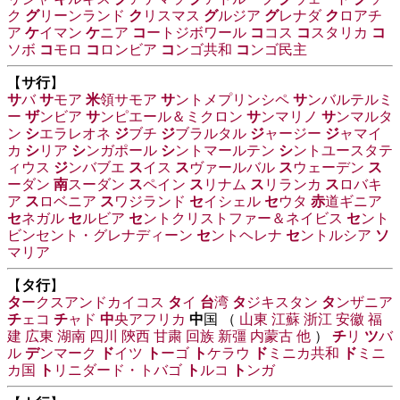
ク
グ
リーンランド
ク
リスマス
グ
ルジア
グ
レナダ
ク
ロアチ
ア
ケ
イマン
ケ
ニア
コ
ートジボワール
コ
コス
コ
スタリカ
コ
ソボ
コ
モロ
コ
ロンビア
コ
ンゴ共和
コ
ンゴ民主
【
サ行
】
サ
バ
サ
モア
米
領サモア
サ
ントメプリンシペ
サ
ンバルテルミ
ー
ザ
ンビア
サ
ンピエール＆ミクロン
サ
ンマリノ
サ
ンマルタ
ン
シ
エラレオネ
ジ
ブチ
ジ
ブラルタル
ジ
ャージー
ジ
ャマイ
カ
シ
リア
シ
ンガポール
シ
ントマールテン
シ
ントユースタテ
ィウス
ジ
ンバブエ
ス
イス
ス
ヴァールバル
ス
ウェーデン
ス
ーダン
南
スーダン
ス
ペイン
ス
リナム
ス
リランカ
ス
ロバキ
ア
ス
ロベニア
ス
ワジランド
セ
イシェル
セ
ウタ
赤
道ギニア
セ
ネガル
セ
ルビア
セ
ントクリストファー＆ネイビス
セ
ント
ビンセント・グレナディーン
セ
ントヘレナ
セ
ントルシア
ソ
マリア
【
タ行
】
タ
ークスアンドカイコス
タ
イ
台
湾
タ
ジキスタン
タ
ンザニア
チ
ェコ
チ
ャド
中
央アフリカ
中
国 （
山東
江蘇
浙江
安徽
福
建
広東
湖南
四川
陝西
甘粛
回族
新彊
内蒙古
他
）
チ
リ
ツ
バ
ル
デ
ンマーク
ド
イツ
ト
ーゴ
ト
ケラウ
ド
ミニカ共和
ド
ミニ
カ国
ト
リニダード・トバゴ
ト
ルコ
ト
ンガ