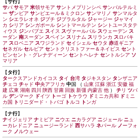
【
サ行
】
サ
バ
サ
モア
米
領サモア
サ
ントメプリンシペ
サ
ンバルテルミ
ー
ザ
ンビア
サ
ンピエール＆ミクロン
サ
ンマリノ
サ
ンマルタ
ン
シ
エラレオネ
ジ
ブチ
ジ
ブラルタル
ジ
ャージー
ジ
ャマイ
カ
シ
リア
シ
ンガポール
シ
ントマールテン
シ
ントユースタテ
ィウス
ジ
ンバブエ
ス
イス
ス
ヴァールバル
ス
ウェーデン
ス
ーダン
南
スーダン
ス
ペイン
ス
リナム
ス
リランカ
ス
ロバキ
ア
ス
ロベニア
ス
ワジランド
セ
イシェル
セ
ウタ
赤
道ギニア
セ
ネガル
セ
ルビア
セ
ントクリストファー＆ネイビス
セ
ント
ビンセント・グレナディーン
セ
ントヘレナ
セ
ントルシア
ソ
マリア
【
タ行
】
タ
ークスアンドカイコス
タ
イ
台
湾
タ
ジキスタン
タ
ンザニア
チ
ェコ
チ
ャド
中
央アフリカ
中
国 （
山東
江蘇
浙江
安徽
福
建
広東
湖南
四川
陝西
甘粛
回族
新彊
内蒙古
他
）
チ
リ
ツ
バ
ル
デ
ンマーク
ド
イツ
ト
ーゴ
ト
ケラウ
ド
ミニカ共和
ド
ミニ
カ国
ト
リニダード・トバゴ
ト
ルコ
ト
ンガ
【
ナ行
】
ナ
イジェリア
ナ
ミビア
ニ
ウエ
ニ
カラグア
ニ
ジェール
ニ
ュ
ーカレドニア
ニ
ュージーランド
西
サハラ
ネ
パール
ノ
ーフォ
ーク
ノ
ルウェー