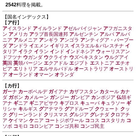
2542
料理を掲載。
【国名インデックス】
【
ア行
】
ア
イスランド
ア
イルランド
ア
ゼルバイジャン
ア
フガニスタ
ン
ア
メリカ
ア
ラブ首長国連邦
ア
ルゼンチン
ア
ルバ
ア
ルバ
ニア
ア
ルメニア
ア
ンギラ
ア
ンゴラ
ア
ンティグア・バーブー
ダ
ア
ンドラ
イ
エメン
イ
ギリス
イ
スラエル＆パレスチナ
イ
タリア
イ
ラク
イ
ラン
イ
ンド
イ
ンドネシア
ウ
ォーリスアン
ドフツナ
ウ
ガンダ
ウ
クライナ
ウ
ズベキスタン
ウ
ルグアイ
英
国
英
領バージン
エ
クアドル
エ
ジプト
エ
ストニア
エ
チオ
ピア
エ
リトリア
エ
ルサルバドル
オ
ーストラリア
オ
ーストリ
ア
オ
ーランド
オ
マーン
オ
ランダ
【
カ行
】
ガ
ーナ
カ
ーボベルデ
ガ
イアナ
カ
ザフスタン
カ
タール
カ
ナ
ダ
ガ
ボン
カ
メルーン
ガ
ンジー
ガ
ンビア
カ
ンボジア
仏
領ギ
アナ
ギ
ニア
ギ
ニアビサウ
キ
プロス
キ
ューバ
キ
ュラソー
ギ
リシャ
キ
ルギス
グ
アテマラ
グ
アドループ
ク
ウェート
ク
ッ
ク
グ
リーンランド
ク
リスマス
グ
ルジア
グ
レナダ
ク
ロアチ
ア
ケ
イマン
ケ
ニア
コ
ートジボワール
コ
コス
コ
スタリカ
コ
ソボ
コ
モロ
コ
ロンビア
コ
ンゴ共和
コ
ンゴ民主