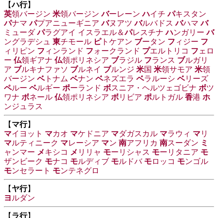
【
ハ行
】
英
領バージン
米
領バージン
バ
ーレーン
ハ
イチ
パ
キスタン
パ
ナマ
パ
プアニューギニア
バ
ヌアツ
バ
ルバドス
バ
ハマ
バ
ミューダ
パ
ラグアイ
イスラエル＆
パ
レスチナ
ハ
ンガリー
バ
ングラデシュ
東
チモール
ピ
トケアン
ブ
ータン
フ
ィジー
フ
ィリピン
フ
ィンランド
フ
ォークランド
プ
エルトリコ
フ
ェロ
ー
仏
領ギアナ
仏
領ポリネシア
ブ
ラジル
フ
ランス
ブ
ルガリ
ア
ブ
ルキナファソ
ブ
ルネイ
ブ
ルンジ
米
国
米
領サモア
米
領
バージン
ベ
トナム
ベ
ナン
ベ
ネズエラ
ベ
ラルーシ
ベ
リーズ
ペ
ルー
ベ
ルギー
ポ
ーランド
ボ
スニア・ヘルツェゴビナ
ボ
ツ
ワナ
ボ
ネール
仏
領ポリネシア
ボ
リビア
ポ
ルトガル
香
港
ホ
ンジュラス
【
マ行
】
マ
イヨット
マ
カオ
マ
ケドニア
マ
ダガスカル
マ
ラウィ
マ
リ
マ
ルティニーク
マ
レーシア
マ
ン
南
アフリカ
南
スーダン
ミ
ャンマー
メ
キシコ
メ
リリャ
モ
ーリシャス
モ
ーリタニア
モ
ザンビーク
モ
ナコ
モ
ルディブ
モ
ルドバ
モ
ロッコ
モ
ンゴル
モ
ンセラート
モ
ンテネグロ
【
ヤ行
】
ヨ
ルダン
【
ラ行
】