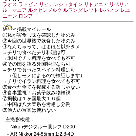
ラ
オス
ラ
トビア
リ
ヒテンシュタイン
リ
トアニア
リ
ベリア
ル
ーマニア
ル
クセンブルク
ル
ワンダ
レ
ソト
レ
バノン
レ
ユ
ニオン
ロ
シア
< 掲載マイルール
①私が実食し味を確認した物のみ
②今回の世界旅で飲食した物のみ
③なんちゃって、はよほど以外ダメ
→チリで食べたチリ料理は可
→米国でチリ料理を食べても不可
④その国を語る外国料理なら可
→チリで食べたスペイン料理は可
（但しモノによるので検証します）
→チリでイラン料理を食べても不可
⑤食べた全てを掲載する訳じゃない
⑥食事重視！お菓子飲み物軽視
⑦掲載は１ヶ国最大１６個
→中国は八大菜系を考慮し分割
⑧他人の写真は使わない
主撮影機種：
－Nikonデジタル一眼レフ D200
－AR Nikkor 24-85mm 1
:
2.8-4D