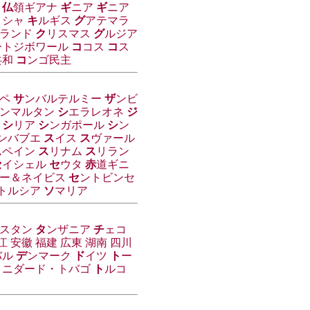
仏
領ギアナ
ギ
ニア
ギ
ニア
リシャ
キ
ルギス
グ
アテマラ
ランド
ク
リスマス
グ
ルジア
ートジボワール
コ
コス
コ
ス
共和
コ
ンゴ民主
ペ
サ
ンバルテルミー
ザ
ンビ
ンマルタン
シ
エラレオネ
ジ
シ
リア
シ
ンガポール
シ
ン
ンバブエ
ス
イス
ス
ヴァール
ス
ペイン
ス
リナム
ス
リラン
セ
イシェル
セ
ウタ
赤
道ギニ
ー＆ネイビス
セ
ントビンセ
トルシア
ソ
マリア
スタン
タ
ンザニア
チ
ェコ
江
安徽
福建
広東
湖南
四川
バル
デ
ンマーク
ド
イツ
ト
ー
リニダード・トバゴ
ト
ルコ