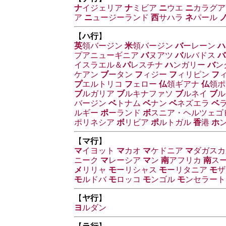
ナ
イジェリア
ナ
ミビア
ニ
ウエ
ニ
カラグア
ア
ニ
ュージーランド
西
サハラ
ネ
パール
【
ハ行
】
英
領バージン
米
領バージン
バ
ーレーン
ハ
プアニューギニア
バ
ヌアツ
バ
ルバドス
バ
イスラエル＆
パ
レスチナ
ハ
ンガリー
バ
ン
ケアン
ブ
ータン
フ
ィジー
フ
ィリピン
フ
プ
エルトリコ
フ
ェロー
仏
領ギアナ
仏
領ポ
ブ
ルガリア
ブ
ルキナファソ
ブ
ルネイ
ブ
ル
バージン
ベ
トナム
ベ
ナン
ベ
ネズエラ
ベ
ルギー
ポ
ーランド
ボ
スニア・ヘルツェゴ
ポリネシア
ボ
リビア
ポ
ルトガル
香
港
ホ
【
マ行
】
マ
イヨット
マ
カオ
マ
ケドニア
マ
ダガスカ
ニーク
マ
レーシア
マ
ン
南
アフリカ
南
ス
メ
リリャ
モ
ーリシャス
モ
ーリタニア
モ
ザ
モ
ルドバ
モ
ロッコ
モ
ンゴル
モ
ンセラート
【
ヤ行
】
ヨ
ルダン