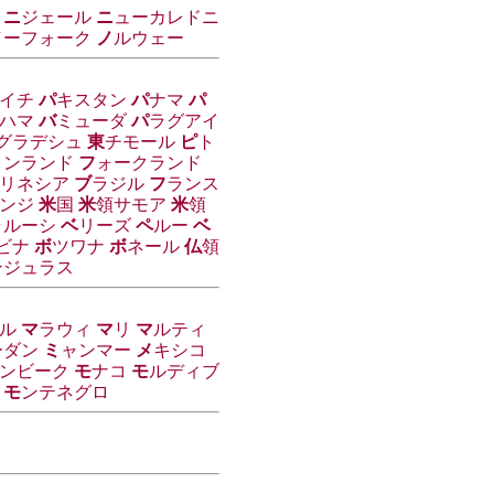
ニ
ジェール
ニ
ューカレドニ
ノ
ーフォーク
ノ
ルウェー
イチ
パ
キスタン
パ
ナマ
パ
ハマ
バ
ミューダ
パ
ラグアイ
グラデシュ
東
チモール
ピ
ト
ィンランド
フ
ォークランド
リネシア
ブ
ラジル
フ
ランス
ンジ
米
国
米
領サモア
米
領
ラルーシ
ベ
リーズ
ペ
ルー
ベ
ビナ
ボ
ツワナ
ボ
ネール
仏
領
ンジュラス
ル
マ
ラウィ
マ
リ
マ
ルティ
ーダン
ミ
ャンマー
メ
キシコ
ンビーク
モ
ナコ
モ
ルディブ
モ
ンテネグロ