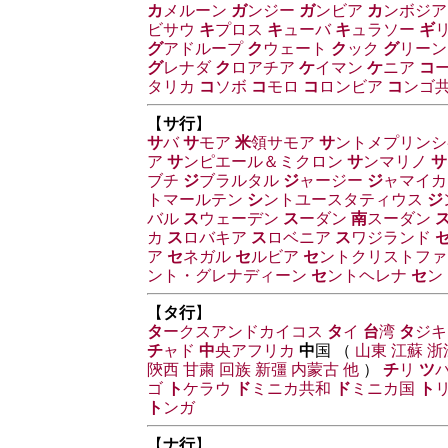
カ
メルーン
ガ
ンジー
ガ
ンビア
カ
ンボジア
ビサウ
キ
プロス
キ
ューバ
キ
ュラソー
ギ
グ
アドループ
ク
ウェート
ク
ック
グ
リーン
グ
レナダ
ク
ロアチア
ケ
イマン
ケ
ニア
コ
タリカ
コ
ソボ
コ
モロ
コ
ロンビア
コ
ンゴ
【
サ行
】
サ
バ
サ
モア
米
領サモア
サ
ントメプリンシ
ア
サ
ンピエール＆ミクロン
サ
ンマリノ
サ
ブチ
ジ
ブラルタル
ジ
ャージー
ジ
ャマイカ
トマールテン
シ
ントユースタティウス
ジ
バル
ス
ウェーデン
ス
ーダン
南
スーダン
カ
ス
ロバキア
ス
ロベニア
ス
ワジランド
ア
セ
ネガル
セ
ルビア
セ
ントクリストファ
ント・グレナディーン
セ
ントヘレナ
セ
ン
【
タ行
】
タ
ークスアンドカイコス
タ
イ
台
湾
タ
ジキ
チ
ャド
中
央アフリカ
中
国 （
山東
江蘇
浙
陝西
甘粛
回族
新彊
内蒙古
他
）
チ
リ
ツ
ゴ
ト
ケラウ
ド
ミニカ共和
ド
ミニカ国
ト
ト
ンガ
【
ナ行
】