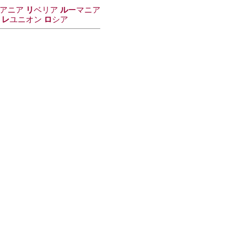
アニア
リ
ベリア
ル
ーマニア
レ
ユニオン
ロ
シア