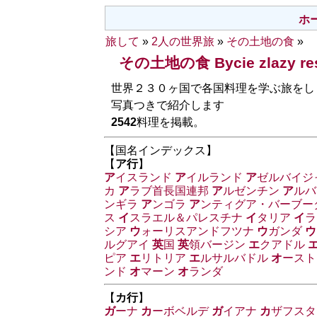
ホ
旅して
»
2人の世界旅
»
その土地の食
»
その土地の食 Bycie zlaz
世界２３０ヶ国で各国料理を学ぶ旅をし
写真つきで紹介します
2542
料理を掲載。
【国名インデックス】
【
ア行
】
ア
イスランド
ア
イルランド
ア
ゼルバイジ
カ
ア
ラブ首長国連邦
ア
ルゼンチン
ア
ルバ
ンギラ
ア
ンゴラ
ア
ンティグア・バーブー
ス
イ
スラエル＆パレスチナ
イ
タリア
イ
ラ
シア
ウ
ォーリスアンドフツナ
ウ
ガンダ
ウ
ルグアイ
英
国
英
領バージン
エ
クアドル
ピア
エ
リトリア
エ
ルサルバドル
オ
ースト
ンド
オ
マーン
オ
ランダ
【
カ行
】
ガ
ーナ
カ
ーボベルデ
ガ
イアナ
カ
ザフスタ