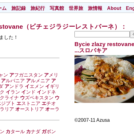
ーム
旅記録
旅紀行
写真館
世界旅
旅情報
About
Eng
y restovane（ビチェジラジーレストバーネ）：
ました！
Bycie zlazy re
...
スロバキア
ャン
ア
フガニスタン
ア
メリ
ア
ルバニア
ア
ルメニア
ア
ダ
ア
ンドラ
イ
エメン
イ
ギリ
ク
イ
ラン
イ
ンド
イ
ンドネ
クライナ
ウ
ズベキスタン
ウ
エ
ジプト
エ
ストニア
エ
チオ
ラリア
オ
ーストリア
オ
ーラ
©2007-11 Azusa
ン
カ
タール
カ
ナダ
ガ
ボン