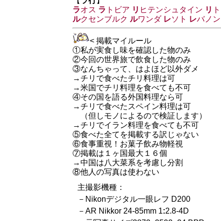
【
ラ行
】
ラ
オス
ラ
トビア
リ
ヒテンシュタイン
リ
ト
ル
クセンブルク
ル
ワンダ
レ
ソト
レ
バノン
< 掲載マイルール
①私が実食し味を確認した物のみ
②今回の世界旅で飲食した物のみ
③なんちゃって、はよほど以外ダメ
→チリで食べたチリ料理は可
→米国でチリ料理を食べても不可
④その国を語る外国料理なら可
→チリで食べたスペイン料理は可
（但しモノによるので検証します）
→チリでイラン料理を食べても不可
⑤食べた全てを掲載する訳じゃない
⑥食事重視！お菓子飲み物軽視
⑦掲載は１ヶ国最大１６個
→中国は八大菜系を考慮し分割
⑧他人の写真は使わない
主撮影機種：
－Nikonデジタル一眼レフ D200
－AR Nikkor 24-85mm 1
:
2.8-4D