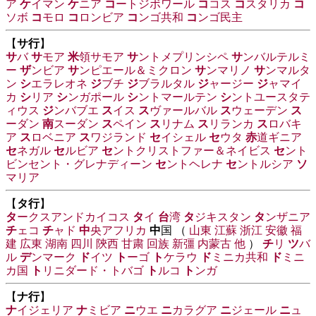
ア
ケ
イマン
ケ
ニア
コ
ートジボワール
コ
コス
コ
スタリカ
コ
ソボ
コ
モロ
コ
ロンビア
コ
ンゴ共和
コ
ンゴ民主
【
サ行
】
サ
バ
サ
モア
米
領サモア
サ
ントメプリンシペ
サ
ンバルテルミ
ー
ザ
ンビア
サ
ンピエール＆ミクロン
サ
ンマリノ
サ
ンマルタ
ン
シ
エラレオネ
ジ
ブチ
ジ
ブラルタル
ジ
ャージー
ジ
ャマイ
カ
シ
リア
シ
ンガポール
シ
ントマールテン
シ
ントユースタテ
ィウス
ジ
ンバブエ
ス
イス
ス
ヴァールバル
ス
ウェーデン
ス
ーダン
南
スーダン
ス
ペイン
ス
リナム
ス
リランカ
ス
ロバキ
ア
ス
ロベニア
ス
ワジランド
セ
イシェル
セ
ウタ
赤
道ギニア
セ
ネガル
セ
ルビア
セ
ントクリストファー＆ネイビス
セ
ント
ビンセント・グレナディーン
セ
ントヘレナ
セ
ントルシア
ソ
マリア
【
タ行
】
タ
ークスアンドカイコス
タ
イ
台
湾
タ
ジキスタン
タ
ンザニア
チ
ェコ
チ
ャド
中
央アフリカ
中
国 （
山東
江蘇
浙江
安徽
福
建
広東
湖南
四川
陝西
甘粛
回族
新彊
内蒙古
他
）
チ
リ
ツ
バ
ル
デ
ンマーク
ド
イツ
ト
ーゴ
ト
ケラウ
ド
ミニカ共和
ド
ミニ
カ国
ト
リニダード・トバゴ
ト
ルコ
ト
ンガ
【
ナ行
】
ナ
イジェリア
ナ
ミビア
ニ
ウエ
ニ
カラグア
ニ
ジェール
ニ
ュ