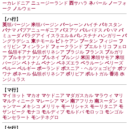
ーカレドニア
ニ
ュージーランド
西
サハラ
ネ
パール
ノ
ーフォ
ーク
ノ
ルウェー
【
ハ行
】
英
領バージン
米
領バージン
バ
ーレーン
ハ
イチ
パ
キスタン
パ
ナマ
パ
プアニューギニア
バ
ヌアツ
バ
ルバドス
バ
ハマ
バ
ミューダ
パ
ラグアイ
イスラエル＆
パ
レスチナ
ハ
ンガリー
バ
ングラデシュ
東
チモール
ピ
トケアン
ブ
ータン
フ
ィジー
フ
ィリピン
フ
ィンランド
フ
ォークランド
プ
エルトリコ
フ
ェロ
ー
仏
領ギアナ
仏
領ポリネシア
ブ
ラジル
フ
ランス
ブ
ルガリ
ア
ブ
ルキナファソ
ブ
ルネイ
ブ
ルンジ
米
国
米
領サモア
米
領
バージン
ベ
トナム
ベ
ナン
ベ
ネズエラ
ベ
ラルーシ
ベ
リーズ
ペ
ルー
ベ
ルギー
ポ
ーランド
ボ
スニア・ヘルツェゴビナ
ボ
ツ
ワナ
ボ
ネール
仏
領ポリネシア
ボ
リビア
ポ
ルトガル
香
港
ホ
ンジュラス
【
マ行
】
マ
イヨット
マ
カオ
マ
ケドニア
マ
ダガスカル
マ
ラウィ
マ
リ
マ
ルティニーク
マ
レーシア
マ
ン
南
アフリカ
南
スーダン
ミ
ャンマー
メ
キシコ
メ
リリャ
モ
ーリシャス
モ
ーリタニア
モ
ザンビーク
モ
ナコ
モ
ルディブ
モ
ルドバ
モ
ロッコ
モ
ンゴル
モ
ンセラート
モ
ンテネグロ
【
ヤ行
】