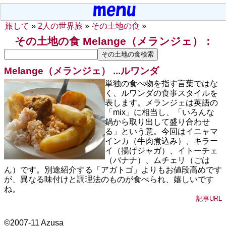
旅して
»
2人の世界旅
»
その土地の食
»
その土地の食 Melange（メランジェ）：
Melange（メランジェ） ...
ルワンダ
単独の食べ物を指す言葉ではな
く、ルワンダの食事スタイルを
表します。メランジェは英語の
「mix」に相当し、「いろんな
鍋から取り出して盛り合わせ
る」という意。今回はイニャマ
インカ（牛肉煮込み）、キラー
イ（揚げジャガ）、イトーチェ
（バナナ）、ムチェリ（ごは
ん）です。別途紹介する「アガトゴ」よりもお値段高めです
が、異なる味付けと調理法のものが食べられ、嬉しいです
ね。
記事URL
©2007-11 Azusa