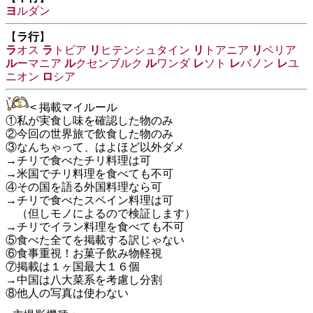
ヨ
ルダン
【
ラ行
】
ラ
オス
ラ
トビア
リ
ヒテンシュタイン
リ
トアニア
リ
ベリア
ル
ーマニア
ル
クセンブルク
ル
ワンダ
レ
ソト
レ
バノン
レ
ユ
ニオン
ロ
シア
< 掲載マイルール
①私が実食し味を確認した物のみ
②今回の世界旅で飲食した物のみ
③なんちゃって、はよほど以外ダメ
→チリで食べたチリ料理は可
→米国でチリ料理を食べても不可
④その国を語る外国料理なら可
→チリで食べたスペイン料理は可
（但しモノによるので検証します）
→チリでイラン料理を食べても不可
⑤食べた全てを掲載する訳じゃない
⑥食事重視！お菓子飲み物軽視
⑦掲載は１ヶ国最大１６個
→中国は八大菜系を考慮し分割
⑧他人の写真は使わない