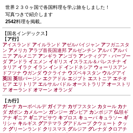
世界２３０ヶ国で各国料理を学ぶ旅をしました！
写真つきで紹介します
2542
料理を掲載。
【国名インデックス】
【
ア行
】
ア
イスランド
ア
イルランド
ア
ゼルバイジャン
ア
フガニスタ
ン
ア
メリカ
ア
ラブ首長国連邦
ア
ルゼンチン
ア
ルバ
ア
ルバ
ニア
ア
ルメニア
ア
ンギラ
ア
ンゴラ
ア
ンティグア・バーブー
ダ
ア
ンドラ
イ
エメン
イ
ギリス
イ
スラエル＆パレスチナ
イ
タリア
イ
ラク
イ
ラン
イ
ンド
イ
ンドネシア
ウ
ォーリスアン
ドフツナ
ウ
ガンダ
ウ
クライナ
ウ
ズベキスタン
ウ
ルグアイ
英
国
英
領バージン
エ
クアドル
エ
ジプト
エ
ストニア
エ
チオ
ピア
エ
リトリア
エ
ルサルバドル
オ
ーストラリア
オ
ーストリ
ア
オ
ーランド
オ
マーン
オ
ランダ
【
カ行
】
ガ
ーナ
カ
ーボベルデ
ガ
イアナ
カ
ザフスタン
カ
タール
カ
ナ
ダ
ガ
ボン
カ
メルーン
ガ
ンジー
ガ
ンビア
カ
ンボジア
仏
領ギ
アナ
ギ
ニア
ギ
ニアビサウ
キ
プロス
キ
ューバ
キ
ュラソー
ギ
リシャ
キ
ルギス
グ
アテマラ
グ
アドループ
ク
ウェート
ク
ッ
ク
グ
リーンランド
ク
リスマス
グ
ルジア
グ
レナダ
ク
ロアチ