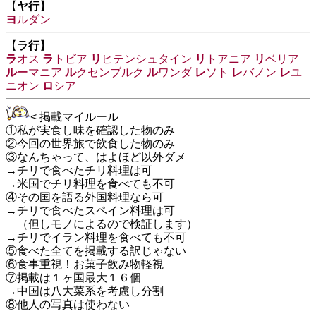
【
ヤ行
】
ヨ
ルダン
【
ラ行
】
ラ
オス
ラ
トビア
リ
ヒテンシュタイン
リ
トアニア
リ
ベリア
ル
ーマニア
ル
クセンブルク
ル
ワンダ
レ
ソト
レ
バノン
レ
ユ
ニオン
ロ
シア
< 掲載マイルール
①私が実食し味を確認した物のみ
②今回の世界旅で飲食した物のみ
③なんちゃって、はよほど以外ダメ
→チリで食べたチリ料理は可
→米国でチリ料理を食べても不可
④その国を語る外国料理なら可
→チリで食べたスペイン料理は可
（但しモノによるので検証します）
→チリでイラン料理を食べても不可
⑤食べた全てを掲載する訳じゃない
⑥食事重視！お菓子飲み物軽視
⑦掲載は１ヶ国最大１６個
→中国は八大菜系を考慮し分割
⑧他人の写真は使わない