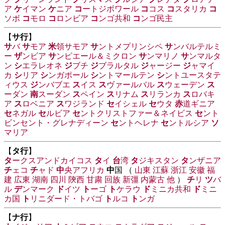
ア
ケ
イマン
ケ
ニア
コ
ートジボワール
コ
コス
コ
スタリカ
コ
ソボ
コ
モロ
コ
ロンビア
コ
ンゴ共和
コ
ンゴ民主
【
サ行
】
サ
バ
サ
モア
米
領サモア
サ
ントメプリンシペ
サ
ンバルテルミ
ー
ザ
ンビア
サ
ンピエール＆ミクロン
サ
ンマリノ
サ
ンマルタ
ン
シ
エラレオネ
ジ
ブチ
ジ
ブラルタル
ジ
ャージー
ジ
ャマイ
カ
シ
リア
シ
ンガポール
シ
ントマールテン
シ
ントユースタテ
ィウス
ジ
ンバブエ
ス
イス
ス
ヴァールバル
ス
ウェーデン
ス
ーダン
南
スーダン
ス
ペイン
ス
リナム
ス
リランカ
ス
ロバキ
ア
ス
ロベニア
ス
ワジランド
セ
イシェル
セ
ウタ
赤
道ギニア
セ
ネガル
セ
ルビア
セ
ントクリストファー＆ネイビス
セ
ント
ビンセント・グレナディーン
セ
ントヘレナ
セ
ントルシア
ソ
マリア
【
タ行
】
タ
ークスアンドカイコス
タ
イ
台
湾
タ
ジキスタン
タ
ンザニア
チ
ェコ
チ
ャド
中
央アフリカ
中
国 （
山東
江蘇
浙江
安徽
福
建
広東
湖南
四川
陝西
甘粛
回族
新彊
内蒙古
他
）
チ
リ
ツ
バ
ル
デ
ンマーク
ド
イツ
ト
ーゴ
ト
ケラウ
ド
ミニカ共和
ド
ミニ
カ国
ト
リニダード・トバゴ
ト
ルコ
ト
ンガ
【
ナ行
】