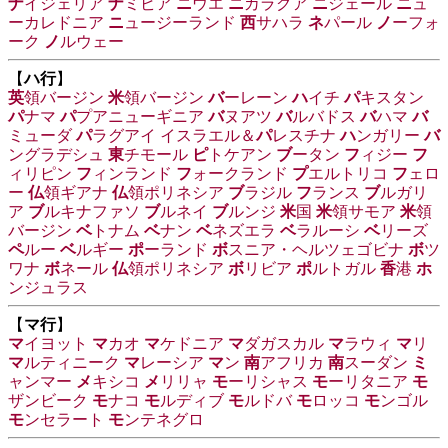
ナ
イジェリア
ナ
ミビア
ニ
ウエ
ニ
カラグア
ニ
ジェール
ニ
ュ
ーカレドニア
ニ
ュージーランド
西
サハラ
ネ
パール
ノ
ーフォ
ーク
ノ
ルウェー
【
ハ行
】
英
領バージン
米
領バージン
バ
ーレーン
ハ
イチ
パ
キスタン
パ
ナマ
パ
プアニューギニア
バ
ヌアツ
バ
ルバドス
バ
ハマ
バ
ミューダ
パ
ラグアイ
イスラエル＆
パ
レスチナ
ハ
ンガリー
バ
ングラデシュ
東
チモール
ピ
トケアン
ブ
ータン
フ
ィジー
フ
ィリピン
フ
ィンランド
フ
ォークランド
プ
エルトリコ
フ
ェロ
ー
仏
領ギアナ
仏
領ポリネシア
ブ
ラジル
フ
ランス
ブ
ルガリ
ア
ブ
ルキナファソ
ブ
ルネイ
ブ
ルンジ
米
国
米
領サモア
米
領
バージン
ベ
トナム
ベ
ナン
ベ
ネズエラ
ベ
ラルーシ
ベ
リーズ
ペ
ルー
ベ
ルギー
ポ
ーランド
ボ
スニア・ヘルツェゴビナ
ボ
ツ
ワナ
ボ
ネール
仏
領ポリネシア
ボ
リビア
ポ
ルトガル
香
港
ホ
ンジュラス
【
マ行
】
マ
イヨット
マ
カオ
マ
ケドニア
マ
ダガスカル
マ
ラウィ
マ
リ
マ
ルティニーク
マ
レーシア
マ
ン
南
アフリカ
南
スーダン
ミ
ャンマー
メ
キシコ
メ
リリャ
モ
ーリシャス
モ
ーリタニア
モ
ザンビーク
モ
ナコ
モ
ルディブ
モ
ルドバ
モ
ロッコ
モ
ンゴル
モ
ンセラート
モ
ンテネグロ