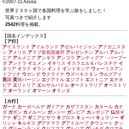
©2007-11 Azusa
世界２３０ヶ国で各国料理を学ぶ旅をしました！
写真つきで紹介します
2542
料理を掲載。
【国名インデックス】
【
ア行
】
ア
イスランド
ア
イルランド
ア
ゼルバイジャン
ア
フガニスタ
ン
ア
メリカ
ア
ラブ首長国連邦
ア
ルゼンチン
ア
ルバ
ア
ルバ
ニア
ア
ルメニア
ア
ンギラ
ア
ンゴラ
ア
ンティグア・バーブー
ダ
ア
ンドラ
イ
エメン
イ
ギリス
イ
スラエル＆パレスチナ
イ
タリア
イ
ラク
イ
ラン
イ
ンド
イ
ンドネシア
ウ
ォーリスアン
ドフツナ
ウ
ガンダ
ウ
クライナ
ウ
ズベキスタン
ウ
ルグアイ
英
国
英
領バージン
エ
クアドル
エ
ジプト
エ
ストニア
エ
チオ
ピア
エ
リトリア
エ
ルサルバドル
オ
ーストラリア
オ
ーストリ
ア
オ
ーランド
オ
マーン
オ
ランダ
【
カ行
】
ガ
ーナ
カ
ーボベルデ
ガ
イアナ
カ
ザフスタン
カ
タール
カ
ナ
ダ
ガ
ボン
カ
メルーン
ガ
ンジー
ガ
ンビア
カ
ンボジア
仏
領ギ
アナ
ギ
ニア
ギ
ニアビサウ
キ
プロス
キ
ューバ
キ
ュラソー
ギ
リシャ
キ
ルギス
グ
アテマラ
グ
アドループ
ク
ウェート
ク
ッ
ク
グ
リーンランド
ク
リスマス
グ
ルジア
グ
レナダ
ク
ロアチ