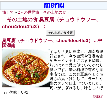
旅して
»
2人の世界旅
»
その土地の食
»
その土地の食 臭豆腐（チョウドウフー、
chou4dou4fu3）：
臭豆腐（チョウドウフー、chou4dou4fu3） ...
中
国湖南
ずばり「臭い豆腐」、湖南省発
祥とされ、今や台湾や香港も含
めチャイナ全土に広まる珍味。
匂いはネコ糞に似ていてかなり
臭いです。辛い料理で有名な湖
南省では、この臭豆腐を１ｃｍ
暑さの素上げにして、ラー油や
酢のタレで仕上げていました。
匂いがまぎれるし、味もこのほ
うが美味しいな。
記事URL