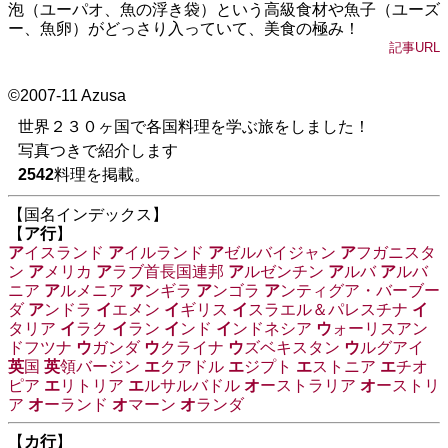
泡（ユーパオ、魚の浮き袋）という高級食材や魚子（ユーズ
ー、魚卵）がどっさり入っていて、美食の極み！
記事URL
©2007-11 Azusa
世界２３０ヶ国で各国料理を学ぶ旅をしました！
写真つきで紹介します
2542
料理を掲載。
【国名インデックス】
【
ア行
】
ア
イスランド
ア
イルランド
ア
ゼルバイジャン
ア
フガニスタ
ン
ア
メリカ
ア
ラブ首長国連邦
ア
ルゼンチン
ア
ルバ
ア
ルバ
ニア
ア
ルメニア
ア
ンギラ
ア
ンゴラ
ア
ンティグア・バーブー
ダ
ア
ンドラ
イ
エメン
イ
ギリス
イ
スラエル＆パレスチナ
イ
タリア
イ
ラク
イ
ラン
イ
ンド
イ
ンドネシア
ウ
ォーリスアン
ドフツナ
ウ
ガンダ
ウ
クライナ
ウ
ズベキスタン
ウ
ルグアイ
英
国
英
領バージン
エ
クアドル
エ
ジプト
エ
ストニア
エ
チオ
ピア
エ
リトリア
エ
ルサルバドル
オ
ーストラリア
オ
ーストリ
ア
オ
ーランド
オ
マーン
オ
ランダ
【
カ行
】