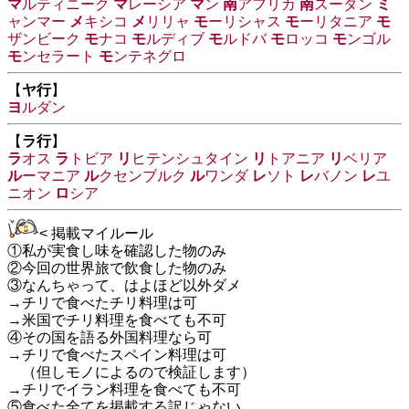
マ
ルティニーク
マ
レーシア
マ
ン
南
アフリカ
南
スーダン
ミ
ャンマー
メ
キシコ
メ
リリャ
モ
ーリシャス
モ
ーリタニア
モ
ザンビーク
モ
ナコ
モ
ルディブ
モ
ルドバ
モ
ロッコ
モ
ンゴル
モ
ンセラート
モ
ンテネグロ
【
ヤ行
】
ヨ
ルダン
【
ラ行
】
ラ
オス
ラ
トビア
リ
ヒテンシュタイン
リ
トアニア
リ
ベリア
ル
ーマニア
ル
クセンブルク
ル
ワンダ
レ
ソト
レ
バノン
レ
ユ
ニオン
ロ
シア
< 掲載マイルール
①私が実食し味を確認した物のみ
②今回の世界旅で飲食した物のみ
③なんちゃって、はよほど以外ダメ
→チリで食べたチリ料理は可
→米国でチリ料理を食べても不可
④その国を語る外国料理なら可
→チリで食べたスペイン料理は可
（但しモノによるので検証します）
→チリでイラン料理を食べても不可
⑤食べた全てを掲載する訳じゃない