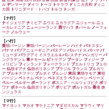
ル
デ
ンマーク
ド
イツ
ト
ーゴ
ト
ケラウ
ド
ミニカ共和
ド
ミニ
カ国
ト
リニダード・トバゴ
ト
ルコ
ト
ンガ
【
ナ行
】
ナ
イジェリア
ナ
ミビア
ニ
ウエ
ニ
カラグア
ニ
ジェール
ニ
ュ
ーカレドニア
ニ
ュージーランド
西
サハラ
ネ
パール
ノ
ーフォ
ーク
ノ
ルウェー
【
ハ行
】
英
領バージン
米
領バージン
バ
ーレーン
ハ
イチ
パ
キスタン
パ
ナマ
パ
プアニューギニア
バ
ヌアツ
バ
ルバドス
バ
ハマ
バ
ミューダ
パ
ラグアイ
イスラエル＆
パ
レスチナ
ハ
ンガリー
バ
ングラデシュ
東
チモール
ピ
トケアン
ブ
ータン
フ
ィジー
フ
ィリピン
フ
ィンランド
フ
ォークランド
プ
エルトリコ
フ
ェロ
ー
仏
領ギアナ
仏
領ポリネシア
ブ
ラジル
フ
ランス
ブ
ルガリ
ア
ブ
ルキナファソ
ブ
ルネイ
ブ
ルンジ
米
国
米
領サモア
米
領
バージン
ベ
トナム
ベ
ナン
ベ
ネズエラ
ベ
ラルーシ
ベ
リーズ
ペ
ルー
ベ
ルギー
ポ
ーランド
ボ
スニア・ヘルツェゴビナ
ボ
ツ
ワナ
ボ
ネール
仏
領ポリネシア
ボ
リビア
ポ
ルトガル
香
港
ホ
ンジュラス
【
マ行
】
マ
イヨット
マ
カオ
マ
ケドニア
マ
ダガスカル
マ
ラウィ
マ
リ