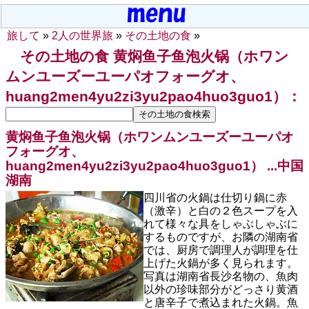
旅して
»
2人の世界旅
»
その土地の食
»
その土地の食 黄焖鱼子鱼泡火锅（ホワン
ムンユーズーユーパオフォーグオ、
huang2men4yu2zi3yu2pao4huo3guo1）：
黄焖鱼子鱼泡火锅（ホワンムンユーズーユーパオ
フォーグオ、
huang2men4yu2zi3yu2pao4huo3guo1） ...
中国
湖南
四川省の火鍋は仕切り鍋に赤
（激辛）と白の２色スープを入
れて様々な具をしゃぶしゃぶに
するものですが、お隣の湖南省
では、厨房で調理人が調理を仕
上げた火鍋が多く見られます。
写真は湖南省長沙名物の、魚肉
以外の珍味部分がどっさり黄酒
と唐辛子で煮込まれた火鍋。魚