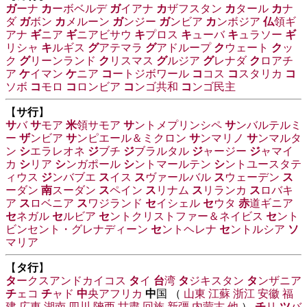
ガ
ーナ
カ
ーボベルデ
ガ
イアナ
カ
ザフスタン
カ
タール
カ
ナ
ダ
ガ
ボン
カ
メルーン
ガ
ンジー
ガ
ンビア
カ
ンボジア
仏
領ギ
アナ
ギ
ニア
ギ
ニアビサウ
キ
プロス
キ
ューバ
キ
ュラソー
ギ
リシャ
キ
ルギス
グ
アテマラ
グ
アドループ
ク
ウェート
ク
ッ
ク
グ
リーンランド
ク
リスマス
グ
ルジア
グ
レナダ
ク
ロアチ
ア
ケ
イマン
ケ
ニア
コ
ートジボワール
コ
コス
コ
スタリカ
コ
ソボ
コ
モロ
コ
ロンビア
コ
ンゴ共和
コ
ンゴ民主
【
サ行
】
サ
バ
サ
モア
米
領サモア
サ
ントメプリンシペ
サ
ンバルテルミ
ー
ザ
ンビア
サ
ンピエール＆ミクロン
サ
ンマリノ
サ
ンマルタ
ン
シ
エラレオネ
ジ
ブチ
ジ
ブラルタル
ジ
ャージー
ジ
ャマイ
カ
シ
リア
シ
ンガポール
シ
ントマールテン
シ
ントユースタテ
ィウス
ジ
ンバブエ
ス
イス
ス
ヴァールバル
ス
ウェーデン
ス
ーダン
南
スーダン
ス
ペイン
ス
リナム
ス
リランカ
ス
ロバキ
ア
ス
ロベニア
ス
ワジランド
セ
イシェル
セ
ウタ
赤
道ギニア
セ
ネガル
セ
ルビア
セ
ントクリストファー＆ネイビス
セ
ント
ビンセント・グレナディーン
セ
ントヘレナ
セ
ントルシア
ソ
マリア
【
タ行
】
タ
ークスアンドカイコス
タ
イ
台
湾
タ
ジキスタン
タ
ンザニア
チ
ェコ
チ
ャド
中
央アフリカ
中
国 （
山東
江蘇
浙江
安徽
福
建
広東
湖南
四川
陝西
甘粛
回族
新彊
内蒙古
他
）
チ
リ
ツ
バ