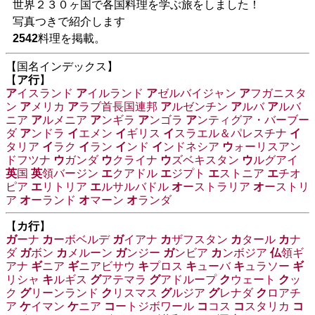
世界２３０ヶ国で各国料理を学ぶ旅をしました！
写真つきで紹介します
2542
料理を掲載。
【国名インデックス】
【
ア行
】
ア
イスランド
ア
イルランド
ア
ゼルバイジャン
ア
フガニスタ
ン
ア
メリカ
ア
ラブ首長国連邦
ア
ルゼンチン
ア
ルバ
ア
ルバ
ニア
ア
ルメニア
ア
ンギラ
ア
ンゴラ
ア
ンティグア・バーブー
ダ
ア
ンドラ
イ
エメン
イ
ギリス
イ
スラエル＆パレスチナ
イ
タリア
イ
ラク
イ
ラン
イ
ンド
イ
ンドネシア
ウ
ォーリスアン
ドフツナ
ウ
ガンダ
ウ
クライナ
ウ
ズベキスタン
ウ
ルグアイ
英
国
英
領バージン
エ
クアドル
エ
ジプト
エ
ストニア
エ
チオ
ピア
エ
リトリア
エ
ルサルバドル
オ
ーストラリア
オ
ーストリ
ア
オ
ーランド
オ
マーン
オ
ランダ
【
カ行
】
ガ
ーナ
カ
ーボベルデ
ガ
イアナ
カ
ザフスタン
カ
タール
カ
ナ
ダ
ガ
ボン
カ
メルーン
ガ
ンジー
ガ
ンビア
カ
ンボジア
仏
領ギ
アナ
ギ
ニア
ギ
ニアビサウ
キ
プロス
キ
ューバ
キ
ュラソー
ギ
リシャ
キ
ルギス
グ
アテマラ
グ
アドループ
ク
ウェート
ク
ッ
ク
グ
リーンランド
ク
リスマス
グ
ルジア
グ
レナダ
ク
ロアチ
ア
ケ
イマン
ケ
ニア
コ
ートジボワール
コ
コス
コ
スタリカ
コ