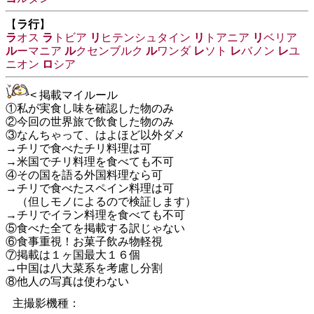
【
ラ行
】
ラ
オス
ラ
トビア
リ
ヒテンシュタイン
リ
トアニア
リ
ベリア
ル
ーマニア
ル
クセンブルク
ル
ワンダ
レ
ソト
レ
バノン
レ
ユ
ニオン
ロ
シア
< 掲載マイルール
①私が実食し味を確認した物のみ
②今回の世界旅で飲食した物のみ
③なんちゃって、はよほど以外ダメ
→チリで食べたチリ料理は可
→米国でチリ料理を食べても不可
④その国を語る外国料理なら可
→チリで食べたスペイン料理は可
（但しモノによるので検証します）
→チリでイラン料理を食べても不可
⑤食べた全てを掲載する訳じゃない
⑥食事重視！お菓子飲み物軽視
⑦掲載は１ヶ国最大１６個
→中国は八大菜系を考慮し分割
⑧他人の写真は使わない
主撮影機種：