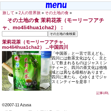
旅して
»
2人の世界旅
»
その土地の食
»
その土地の食 茉莉花茶（モーリーフアチ
ャ、mo4li4hua1cha2）：
茉莉花茶（モーリーフアチャ、
mo4li4hua1cha2） ...
中国四川
「中国茶」と一言で言えども、
四川には飲茶文化はなく、主と
して飲まれるものはジャスミン
ティーと、四川の茶文化は他地
域とは異なる様相があります。
四川に来たら、心ゆくまでジャ
スミンティーを是非！
記事URL
©2007-11 Azusa