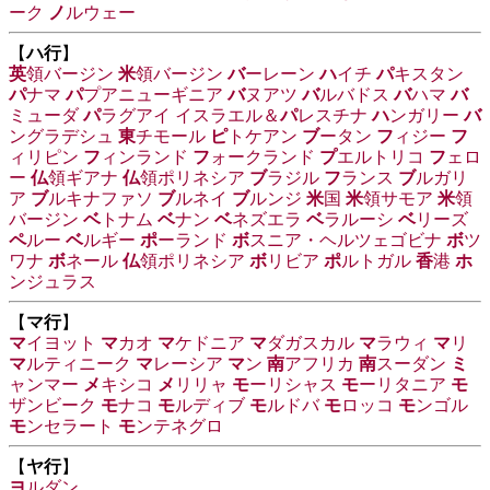
ーク
ノ
ルウェー
【
ハ行
】
英
領バージン
米
領バージン
バ
ーレーン
ハ
イチ
パ
キスタン
パ
ナマ
パ
プアニューギニア
バ
ヌアツ
バ
ルバドス
バ
ハマ
バ
ミューダ
パ
ラグアイ
イスラエル＆
パ
レスチナ
ハ
ンガリー
バ
ングラデシュ
東
チモール
ピ
トケアン
ブ
ータン
フ
ィジー
フ
ィリピン
フ
ィンランド
フ
ォークランド
プ
エルトリコ
フ
ェロ
ー
仏
領ギアナ
仏
領ポリネシア
ブ
ラジル
フ
ランス
ブ
ルガリ
ア
ブ
ルキナファソ
ブ
ルネイ
ブ
ルンジ
米
国
米
領サモア
米
領
バージン
ベ
トナム
ベ
ナン
ベ
ネズエラ
ベ
ラルーシ
ベ
リーズ
ペ
ルー
ベ
ルギー
ポ
ーランド
ボ
スニア・ヘルツェゴビナ
ボ
ツ
ワナ
ボ
ネール
仏
領ポリネシア
ボ
リビア
ポ
ルトガル
香
港
ホ
ンジュラス
【
マ行
】
マ
イヨット
マ
カオ
マ
ケドニア
マ
ダガスカル
マ
ラウィ
マ
リ
マ
ルティニーク
マ
レーシア
マ
ン
南
アフリカ
南
スーダン
ミ
ャンマー
メ
キシコ
メ
リリャ
モ
ーリシャス
モ
ーリタニア
モ
ザンビーク
モ
ナコ
モ
ルディブ
モ
ルドバ
モ
ロッコ
モ
ンゴル
モ
ンセラート
モ
ンテネグロ
【
ヤ行
】
ヨ
ルダン