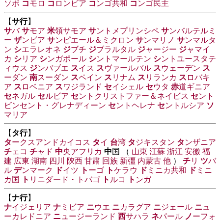
ソボ
コ
モロ
コ
ロンビア
コ
ンゴ共和
コ
ンゴ民主
【
サ行
】
サ
バ
サ
モア
米
領サモア
サ
ントメプリンシペ
サ
ンバルテルミ
ー
ザ
ンビア
サ
ンピエール＆ミクロン
サ
ンマリノ
サ
ンマルタ
ン
シ
エラレオネ
ジ
ブチ
ジ
ブラルタル
ジ
ャージー
ジ
ャマイ
カ
シ
リア
シ
ンガポール
シ
ントマールテン
シ
ントユースタテ
ィウス
ジ
ンバブエ
ス
イス
ス
ヴァールバル
ス
ウェーデン
ス
ーダン
南
スーダン
ス
ペイン
ス
リナム
ス
リランカ
ス
ロバキ
ア
ス
ロベニア
ス
ワジランド
セ
イシェル
セ
ウタ
赤
道ギニア
セ
ネガル
セ
ルビア
セ
ントクリストファー＆ネイビス
セ
ント
ビンセント・グレナディーン
セ
ントヘレナ
セ
ントルシア
ソ
マリア
【
タ行
】
タ
ークスアンドカイコス
タ
イ
台
湾
タ
ジキスタン
タ
ンザニア
チ
ェコ
チ
ャド
中
央アフリカ
中
国 （
山東
江蘇
浙江
安徽
福
建
広東
湖南
四川
陝西
甘粛
回族
新彊
内蒙古
他
）
チ
リ
ツ
バ
ル
デ
ンマーク
ド
イツ
ト
ーゴ
ト
ケラウ
ド
ミニカ共和
ド
ミニ
カ国
ト
リニダード・トバゴ
ト
ルコ
ト
ンガ
【
ナ行
】
ナ
イジェリア
ナ
ミビア
ニ
ウエ
ニ
カラグア
ニ
ジェール
ニ
ュ
ーカレドニア
ニ
ュージーランド
西
サハラ
ネ
パール
ノ
ーフォ